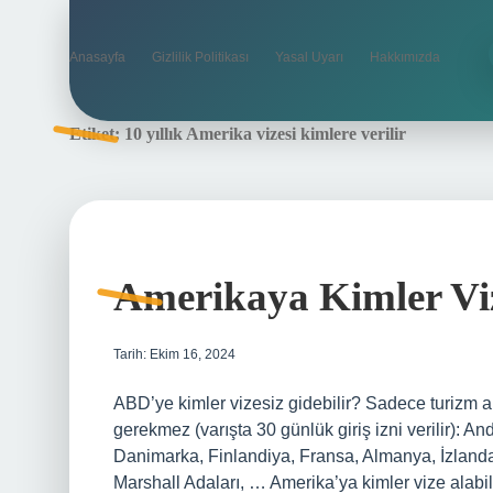
Anasayfa
Gizlilik Politikası
Yasal Uyarı
Hakkımızda
Etiket:
10 yıllık Amerika vizesi kimlere verilir
Amerikaya Kimler Viz
Tarih: Ekim 16, 2024
ABD’ye kimler vizesiz gidebilir? Sadece turizm a
gerekmez (varışta 30 günlük giriş izni verilir): A
Danimarka, Finlandiya, Fransa, Almanya, İzlanda,
Marshall Adaları, … Amerika’ya kimler vize alabil