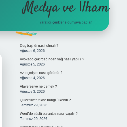
Medya ve İlham
Yaratıcı içeriklerle dünyaya bağlan!
Sidebar
Son Yazılar
hiltonbet giriş
Duş başlığı nasıl olmalı ?
Ağustos 6, 2026
Avokado çekirdeğinden yağ nasıl yapılır ?
Ağustos 5, 2026
Az pişmiş et nasıl görünür ?
Ağustos 4, 2026
Alaveresiye ne demek ?
Ağustos 3, 2026
Quicksilver tekne hangi ülkenin ?
Temmuz 29, 2026
Word’de süslü parantez nasıl yapılır ?
Temmuz 29, 2026