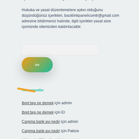
Hukuka ve yasal düzenlemelere aykırı olduğunu
düşündüğünüz içerikleri,
backlinkpanelicomtr@gmail.com
adresine bildirmeniz halinde, ilgili içerikler yasal süre
içerisinde sitemizden kaldırılacaktır.
Arama
Son yorumlar
Ibret taşı ne demek
için
admin
Ibret taşı ne demek
için
Er
Çarpma balık avı nedir
için
admin
Çarpma balık avı nedir
için
Pakize