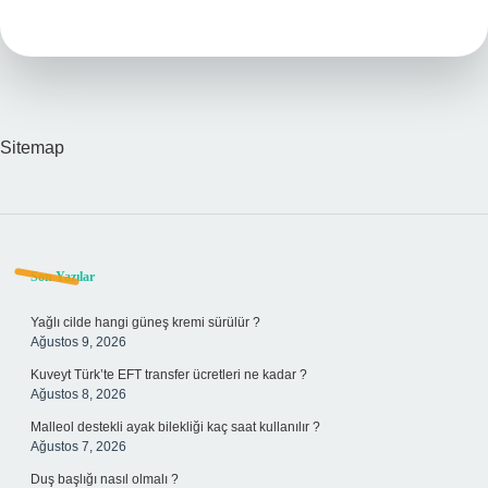
Beyt
Imamları
Kimlerdir
Sitemap
Sidebar
Son Yazılar
Yağlı cilde hangi güneş kremi sürülür ?
Ağustos 9, 2026
Kuveyt Türk’te EFT transfer ücretleri ne kadar ?
Ağustos 8, 2026
Malleol destekli ayak bilekliği kaç saat kullanılır ?
Ağustos 7, 2026
Duş başlığı nasıl olmalı ?