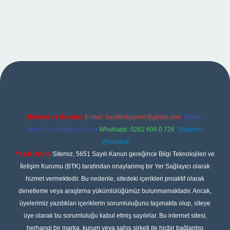
iş
Reklam ve İletişim:
E-mail:
backlinkpaneli@gmail.com
Teams:
forumhizmeti@gmail.com
Whatsapp: 0262 606 0 726
Telegram:
@karabul
Yasal Uyarı:
Sitemiz, 5651 Sayılı Kanun gereğince Bilgi Teknolojileri ve
İletişim Kurumu (BTK) tarafından onaylanmış bir Yer Sağlayıcı olarak
hizmet vermektedir. Bu nedenle, sitedeki içerikleri proaktif olarak
denetleme veya araştırma yükümlülüğümüz bulunmamaktadır. Ancak,
üyelerimiz yazdıkları içeriklerin sorumluluğunu taşımakta olup, siteye
üye olarak bu sorumluluğu kabul etmiş sayılırlar. Bu internet sitesi,
herhangi bir marka, kurum veya şahıs şirketi ile hiçbir bağlantısı