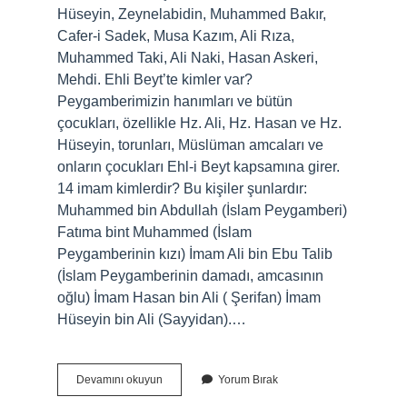
Hüseyin, Zeynelabidin, Muhammed Bakır,
Cafer-i Sadek, Musa Kazım, Ali Rıza,
Muhammed Taki, Ali Naki, Hasan Askeri,
Mehdi. Ehli Beyt’te kimler var?
Peygamberimizin hanımları ve bütün
çocukları, özellikle Hz. Ali, Hz. Hasan ve Hz.
Hüseyin, torunları, Müslüman amcaları ve
onların çocukları Ehl-i Beyt kapsamına girer.
14 imam kimlerdir? Bu kişiler şunlardır:
Muhammed bin Abdullah (İslam Peygamberi)
Fatıma bint Muhammed (İslam
Peygamberinin kızı) İmam Ali bin Ebu Talib
(İslam Peygamberinin damadı, amcasının
oğlu) İmam Hasan bin Ali ( Şerifan) İmam
Hüseyin bin Ali (Sayyidan).…
Ehl-
Devamını okuyun
Yorum Bırak
I