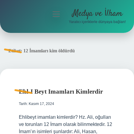
Medya ve İlham
menüyü
aç
Yaratıcı içeriklerle dünyaya bağlan!
Anasayfa
Gizlilik Politikası
Etiket:
12 İmamları kim öldürdü
Yasal Uyarı
Hakkımızda
Ehl-I Beyt Imamları Kimlerdir
Tarih: Kasım 17, 2024
Ehlibeyt imamları kimlerdir? Hz. Ali, oğulları
ve torunları 12 İmam olarak bilinmektedir. 12
İmam’ın isimleri şunlardır: Ali, Hasan,