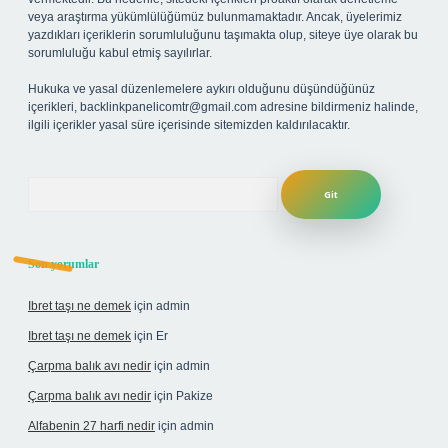
veya araştırma yükümlülüğümüz bulunmamaktadır. Ancak, üyelerimiz
yazdıkları içeriklerin sorumluluğunu taşımakta olup, siteye üye olarak bu
sorumluluğu kabul etmiş sayılırlar.
Hukuka ve yasal düzenlemelere aykırı olduğunu düşündüğünüz
içerikleri,
backlinkpanelicomtr@gmail.com
adresine bildirmeniz halinde,
ilgili içerikler yasal süre içerisinde sitemizden kaldırılacaktır.
Arama
Son yorumlar
Ibret taşı ne demek
için
admin
Ibret taşı ne demek
için
Er
Çarpma balık avı nedir
için
admin
Çarpma balık avı nedir
için
Pakize
Alfabenin 27 harfi nedir
için
admin