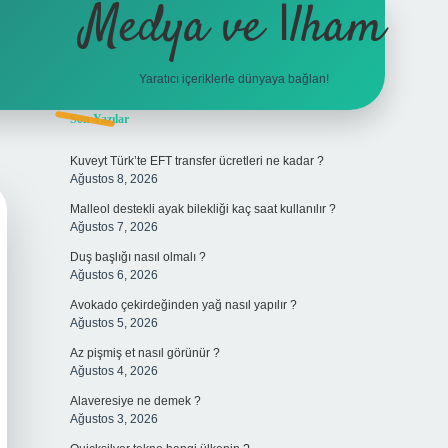
Medya ve İlham
Yaratıcı içeriklerle dünyaya bağlan!
Sidebar
Son Yazılar
hiltonbet giriş
Kuveyt Türk’te EFT transfer ücretleri ne kadar ?
Ağustos 8, 2026
Malleol destekli ayak bilekliği kaç saat kullanılır ?
Ağustos 7, 2026
Duş başlığı nasıl olmalı ?
Ağustos 6, 2026
Avokado çekirdeğinden yağ nasıl yapılır ?
Ağustos 5, 2026
Az pişmiş et nasıl görünür ?
Ağustos 4, 2026
Alaveresiye ne demek ?
Ağustos 3, 2026