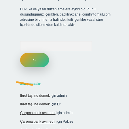
Hukuka ve yasal düzenlemelere aykırı olduğunu
düşündüğünüz içerikleri,
backlinkpanelicomtr@gmail.com
adresine bildirmeniz halinde, ilgili içerikler yasal süre
içerisinde sitemizden kaldırılacaktır.
Arama
Son yorumlar
Ibret taşı ne demek
için
admin
Ibret taşı ne demek
için
Er
Çarpma balık avı nedir
için
admin
Çarpma balık avı nedir
için
Pakize