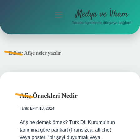
Medya ve İlham
menüyü
aç
Yaratıcı içeriklerle dünyaya bağlan!
Anasayfa
Gizlilik Politikası
Etiket:
Afişe neler yazılır
Yasal Uyarı
Hakkımızda
Afiş Örnekleri Nedir
Tarih: Ekim 10, 2024
Afiş ne demek örnek? Türk Dil Kurumu’nun
tanımına göre pankart (Fransızca: affiche)
veya poster; “bir şeyi duyurmak veya