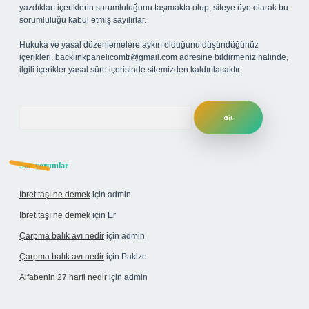
yazdıkları içeriklerin sorumluluğunu taşımakta olup, siteye üye olarak bu
sorumluluğu kabul etmiş sayılırlar.
Hukuka ve yasal düzenlemelere aykırı olduğunu düşündüğünüz
içerikleri,
backlinkpanelicomtr@gmail.com
adresine bildirmeniz halinde,
ilgili içerikler yasal süre içerisinde sitemizden kaldırılacaktır.
Arama
Son yorumlar
Ibret taşı ne demek
için
admin
Ibret taşı ne demek
için
Er
Çarpma balık avı nedir
için
admin
Çarpma balık avı nedir
için
Pakize
Alfabenin 27 harfi nedir
için
admin