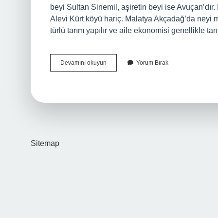
beyi Sultan Sinemil, aşiretin beyi ise Avuçan’dır.
Alevi Kürt köyü hariç. Malatya Akçadağ’da neyi meş
türlü tarım yapılır ve aile ekonomisi genellikle t
Malatya
Devamını okuyun
Yorum Bırak
Akçadağ
Da
Alevi
Var
Mı
Sitemap