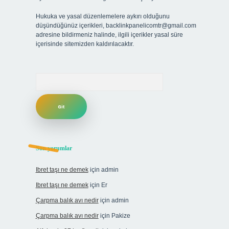
Hukuka ve yasal düzenlemelere aykırı olduğunu
düşündüğünüz içerikleri,
backlinkpanelicomtr@gmail.com
adresine bildirmeniz halinde, ilgili içerikler yasal süre
içerisinde sitemizden kaldırılacaktır.
Arama
Son yorumlar
Ibret taşı ne demek
için
admin
Ibret taşı ne demek
için
Er
Çarpma balık avı nedir
için
admin
Çarpma balık avı nedir
için
Pakize