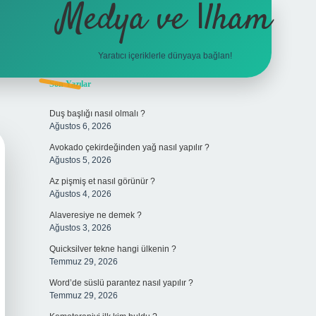
Medya ve İlham
Yaratıcı içeriklerle dünyaya bağlan!
Sidebar
Son Yazılar
hiltonbet giriş
Duş başlığı nasıl olmalı ?
Ağustos 6, 2026
Avokado çekirdeğinden yağ nasıl yapılır ?
Ağustos 5, 2026
Az pişmiş et nasıl görünür ?
Ağustos 4, 2026
Alaveresiye ne demek ?
Ağustos 3, 2026
Quicksilver tekne hangi ülkenin ?
Temmuz 29, 2026
Word’de süslü parantez nasıl yapılır ?
Temmuz 29, 2026