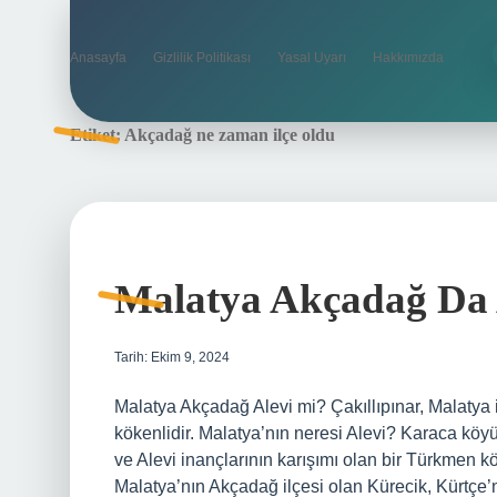
Anasayfa
Gizlilik Politikası
Yasal Uyarı
Hakkımızda
Etiket:
Akçadağ ne zaman ilçe oldu
Malatya Akçadağ Da 
Tarih: Ekim 9, 2024
Malatya Akçadağ Alevi mi? Çakıllıpınar, Malatya i
kökenlidir. Malatya’nın neresi Alevi? Karaca köy
ve Alevi inançlarının karışımı olan bir Türkmen 
Malatya’nın Akçadağ ilçesi olan Kürecik, Kürtçe’ni