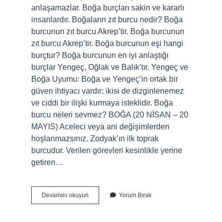
anlaşamazlar. Boğa burçları sakin ve kararlı
insanlardır. Boğaların zıt burcu nedir? Boğa
burcunun zıt burcu Akrep’tir. Boğa burcunun
zıt burcu Akrep’tir. Boğa burcunun eşi hangi
burçtur? Boğa burcunun en iyi anlaştığı
burçlar Yengeç, Oğlak ve Balık’tır. Yengeç ve
Boğa Uyumu: Boğa ve Yengeç’in ortak bir
güven ihtiyacı vardır; ikisi de dizginlenemez
ve ciddi bir ilişki kurmaya isteklidir. Boğa
burcu neleri sevmez? BOĞA (20 NİSAN – 20
MAYIS) Aceleci veya ani değişimlerden
hoşlanmazsınız. Zodyak’ın ilk toprak
burcudur. Verilen görevleri kesinlikle yerine
getiren…
Boğa
Devamını okuyun
Yorum Bırak
Burcu
Hangi
Burcu