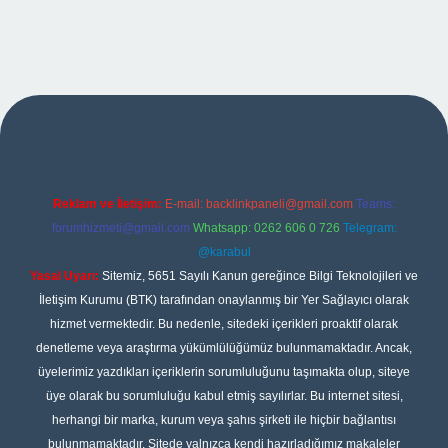
et giriş
Reklam ve İletişim:
E-mail:
backlinkpaneli@gmail.com
Teams:
forumhizmeti@gmail.com
Whatsapp: 0262 606 0 726
Telegram:
@karabul
Yasal Uyarı:
Sitemiz, 5651 Sayılı Kanun gereğince Bilgi Teknolojileri ve
İletişim Kurumu (BTK) tarafından onaylanmış bir Yer Sağlayıcı olarak
hizmet vermektedir. Bu nedenle, sitedeki içerikleri proaktif olarak
denetleme veya araştırma yükümlülüğümüz bulunmamaktadır. Ancak,
üyelerimiz yazdıkları içeriklerin sorumluluğunu taşımakta olup, siteye
üye olarak bu sorumluluğu kabul etmiş sayılırlar. Bu internet sitesi,
herhangi bir marka, kurum veya şahıs şirketi ile hiçbir bağlantısı
bulunmamaktadır. Sitede yalnızca kendi hazırladığımız makaleler