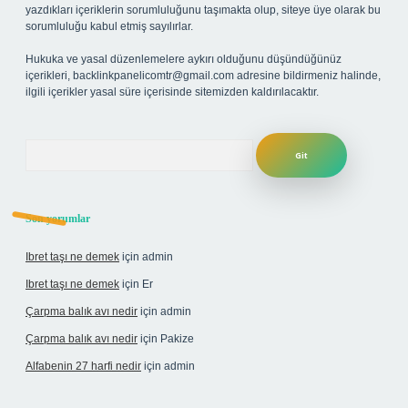
yazdıkları içeriklerin sorumluluğunu taşımakta olup, siteye üye olarak bu
sorumluluğu kabul etmiş sayılırlar.
Hukuka ve yasal düzenlemelere aykırı olduğunu düşündüğünüz
içerikleri,
backlinkpanelicomtr@gmail.com
adresine bildirmeniz halinde,
ilgili içerikler yasal süre içerisinde sitemizden kaldırılacaktır.
Arama
Son yorumlar
Ibret taşı ne demek
için
admin
Ibret taşı ne demek
için
Er
Çarpma balık avı nedir
için
admin
Çarpma balık avı nedir
için
Pakize
Alfabenin 27 harfi nedir
için
admin