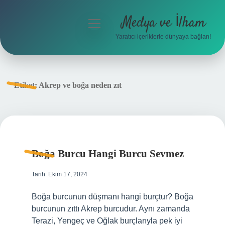
Medya ve İlham
menüyü
aç
Yaratıcı içeriklerle dünyaya bağlan!
Anasayfa
Gizlilik Politikası
Etiket:
Akrep ve boğa neden zıt
Yasal Uyarı
Hakkımızda
Boğa Burcu Hangi Burcu Sevmez
Tarih: Ekim 17, 2024
Boğa burcunun düşmanı hangi burçtur? Boğa
burcunun zıttı Akrep burcudur. Aynı zamanda
Terazi, Yengeç ve Oğlak burçlarıyla pek iyi