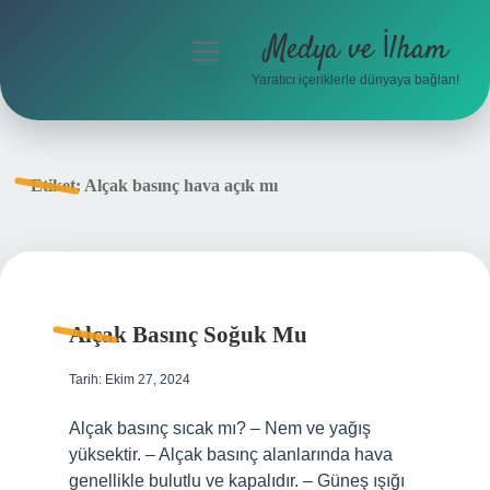
Medya ve İlham
menüyü
aç
Yaratıcı içeriklerle dünyaya bağlan!
Anasayfa
Gizlilik Politikası
Etiket:
Alçak basınç hava açık mı
Yasal Uyarı
Hakkımızda
Alçak Basınç Soğuk Mu
Tarih: Ekim 27, 2024
Alçak basınç sıcak mı? – Nem ve yağış
yüksektir. – Alçak basınç alanlarında hava
genellikle bulutlu ve kapalıdır. – Güneş ışığı