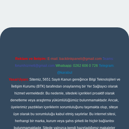
iş
Reklam ve İletişim:
E-mail:
backlinkpaneli@gmail.com
Teams:
forumhizmeti@gmail.com
Whatsapp: 0262 606 0 726
Telegram:
@karabul
Yasal Uyarı:
Sitemiz, 5651 Sayılı Kanun gereğince Bilgi Teknolojileri ve
İletişim Kurumu (BTK) tarafından onaylanmış bir Yer Sağlayıcı olarak
hizmet vermektedir. Bu nedenle, sitedeki içerikleri proaktif olarak
denetleme veya araştırma yükümlülüğümüz bulunmamaktadır. Ancak,
üyelerimiz yazdıkları içeriklerin sorumluluğunu taşımakta olup, siteye
üye olarak bu sorumluluğu kabul etmiş sayılırlar. Bu internet sitesi,
herhangi bir marka, kurum veya şahıs şirketi ile hiçbir bağlantısı
bulunmamaktadır. Sitede yalnızca kendi hazırladığımız makaleler