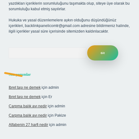
yazdıkları içeriklerin sorumluluğunu taşımakta olup, siteye üye olarak bu
sorumluluğu kabul etmiş sayılırlar.
Hukuka ve yasal düzenlemelere aykırı olduğunu düşündüğünüz
içerikleri,
backlinkpanelicomtr@gmail.com
adresine bildirmeniz halinde,
ilgili içerikler yasal süre içerisinde sitemizden kaldırılacaktır.
Arama
Son yorumlar
Ibret taşı ne demek
için
admin
Ibret taşı ne demek
için
Er
Çarpma balık avı nedir
için
admin
Çarpma balık avı nedir
için
Pakize
Alfabenin 27 harfi nedir
için
admin