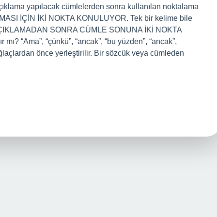
. Açıklama yapılacak cümlelerden sonra kullanılan noktalama
ASI İÇİN İKİ NOKTA KONULUYOR. Tek bir kelime bile
ü. B. AÇIKLAMADAN SONRA CÜMLE SONUNA İKİ NOKTA
 mı? “Ama”, “çünkü”, “ancak”, “bu yüzden”, “ancak”,
ğlaçlardan önce yerleştirilir. Bir sözcük veya cümleden