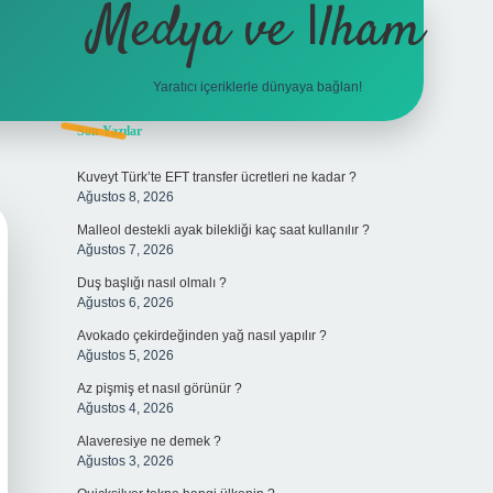
Medya ve İlham
Yaratıcı içeriklerle dünyaya bağlan!
Sidebar
Son Yazılar
hiltonbet giriş
Kuveyt Türk’te EFT transfer ücretleri ne kadar ?
Ağustos 8, 2026
Malleol destekli ayak bilekliği kaç saat kullanılır ?
Ağustos 7, 2026
Duş başlığı nasıl olmalı ?
Ağustos 6, 2026
Avokado çekirdeğinden yağ nasıl yapılır ?
Ağustos 5, 2026
Az pişmiş et nasıl görünür ?
Ağustos 4, 2026
Alaveresiye ne demek ?
Ağustos 3, 2026