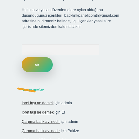
Hukuka ve yasal düzenlemelere aykırı olduğunu
düşündüğünüz içerikleri,
backlinkpanelicomtr@gmail.com
adresine bildirmeniz halinde, ilgili içerikler yasal süre
içerisinde sitemizden kaldırılacaktır.
Arama
Son yorumlar
Ibret taşı ne demek
için
admin
Ibret taşı ne demek
için
Er
Çarpma balık avı nedir
için
admin
Çarpma balık avı nedir
için
Pakize