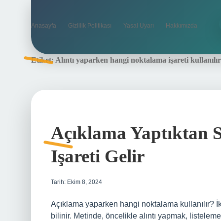
Anasayfa
Gizlilik Politikası
Yasal Uyarı
Hakkımızda
Etiket:
Alıntı yaparken hangi noktalama işareti kullanılır
Açıklama Yaptıktan 
Işareti Gelir
Tarih: Ekim 8, 2024
Açıklama yaparken hangi noktalama kullanılır? İki 
bilinir. Metinde, öncelikle alıntı yapmak, listeleme