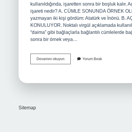
kullanıldığında, işaretten sonra bir boşluk kalır
işareti nedir? A. CÜMLE SONUNDA ÖRNEK OLM
yazmayan iki kişi gördüm: Atatürk ve İnön
KONULUYOR. Noktalı virgül açıklamada kullanılır
“daima” gibi bağlaçlarla bağlantılı cümlelerde ba
sonra bir örnek veya…
Açıklama
Devamını okuyun
Yorum Bırak
Yaptıktan
Sonra
Hangi
Noktalama
Işareti
Gelir
Sitemap