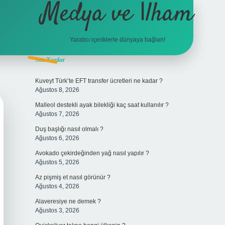
Medya ve İlham
Yaratıcı içeriklerle dünyaya bağlan!
Sidebar
Son Yazılar
hiltonbet giriş
Kuveyt Türk’te EFT transfer ücretleri ne kadar ?
Ağustos 8, 2026
Malleol destekli ayak bilekliği kaç saat kullanılır ?
Ağustos 7, 2026
Duş başlığı nasıl olmalı ?
Ağustos 6, 2026
Avokado çekirdeğinden yağ nasıl yapılır ?
Ağustos 5, 2026
Az pişmiş et nasıl görünür ?
Ağustos 4, 2026
Alaveresiye ne demek ?
Ağustos 3, 2026