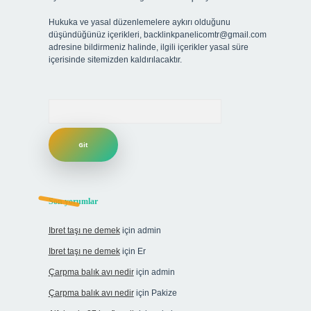
Hukuka ve yasal düzenlemelere aykırı olduğunu
düşündüğünüz içerikleri,
backlinkpanelicomtr@gmail.com
adresine bildirmeniz halinde, ilgili içerikler yasal süre
içerisinde sitemizden kaldırılacaktır.
Arama
Son yorumlar
Ibret taşı ne demek
için
admin
Ibret taşı ne demek
için
Er
Çarpma balık avı nedir
için
admin
Çarpma balık avı nedir
için
Pakize