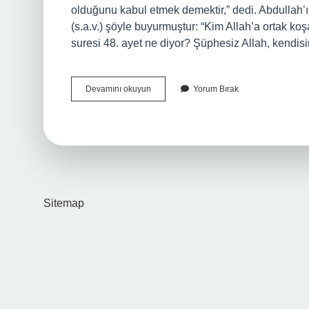
olduğunu kabul etmek demektir,” dedi. Abdullah’ı
(s.a.v.) şöyle buyurmuştur: “Kim Allah’a ortak k
suresi 48. ayet ne diyor? Şüphesiz Allah, kendi
Kim
Devamını okuyun
Yorum Bırak
Allaha
Şirk
Koşarsa
Sitemap