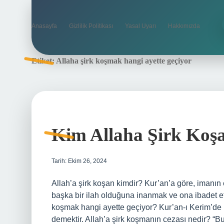
Anasayfa
Gizlilik Politikası
Yasal Uyarı
Hakkımızda
Etiket:
Allaha şirk koşmak hangi ayette geçiyor
Kim Allaha Şirk Koş
Tarih: Ekim 26, 2024
Allah’a şirk koşan kimdir? Kur’an’a göre, imanın 
başka bir ilah olduğuna inanmak ve ona ibadet et
koşmak hangi ayette geçiyor? Kur’an-ı Kerim’de 
demektir. Allah’a şirk koşmanın cezası nedir? “Bu