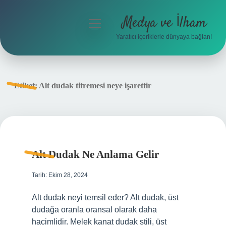
Medya ve İlham
menüyü
aç
Yaratıcı içeriklerle dünyaya bağlan!
Anasayfa
Gizlilik Politikası
Etiket:
Alt dudak titremesi neye işarettir
Yasal Uyarı
Hakkımızda
Alt Dudak Ne Anlama Gelir
Tarih: Ekim 28, 2024
Alt dudak neyi temsil eder? Alt dudak, üst
dudağa oranla oransal olarak daha
hacimlidir. Melek kanat dudak stili, üst