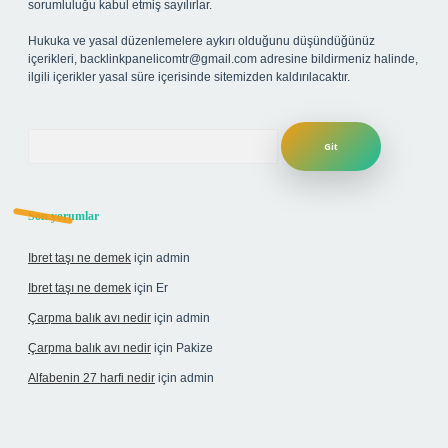
sorumluluğu kabul etmiş sayılırlar.
Hukuka ve yasal düzenlemelere aykırı olduğunu düşündüğünüz
içerikleri,
backlinkpanelicomtr@gmail.com
adresine bildirmeniz halinde,
ilgili içerikler yasal süre içerisinde sitemizden kaldırılacaktır.
Arama
Son yorumlar
Ibret taşı ne demek
için
admin
Ibret taşı ne demek
için
Er
Çarpma balık avı nedir
için
admin
Çarpma balık avı nedir
için
Pakize
Alfabenin 27 harfi nedir
için
admin