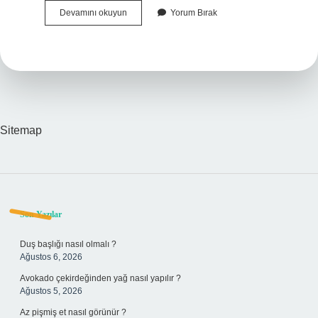
Yazılı
Devamını okuyun
Yorum Bırak
Anlatım
Çeşitleri
Nelerdir
Sitemap
Sidebar
Son Yazılar
Duş başlığı nasıl olmalı ?
Ağustos 6, 2026
Avokado çekirdeğinden yağ nasıl yapılır ?
Ağustos 5, 2026
Az pişmiş et nasıl görünür ?