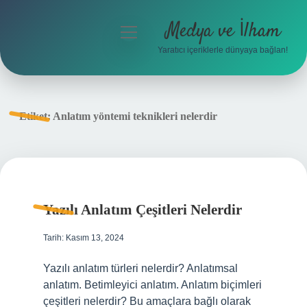
Medya ve İlham
menüyü
aç
Yaratıcı içeriklerle dünyaya bağlan!
Anasayfa
Gizlilik Politikası
Etiket:
Anlatım yöntemi teknikleri nelerdir
Yasal Uyarı
Hakkımızda
Yazılı Anlatım Çeşitleri Nelerdir
Tarih: Kasım 13, 2024
Yazılı anlatım türleri nelerdir? Anlatımsal
anlatım. Betimleyici anlatım. Anlatım biçimleri
çeşitleri nelerdir? Bu amaçlara bağlı olarak