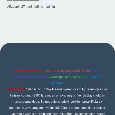
Alfabenin 27 harfi nedir
için
admin
iş
Reklam ve İletişim:
E-mail:
backlinkpaneli@gmail.com
Teams:
forumhizmeti@gmail.com
Whatsapp: 0262 606 0 726
Telegram:
@karabul
Yasal Uyarı:
Sitemiz, 5651 Sayılı Kanun gereğince Bilgi Teknolojileri ve
İletişim Kurumu (BTK) tarafından onaylanmış bir Yer Sağlayıcı olarak
hizmet vermektedir. Bu nedenle, sitedeki içerikleri proaktif olarak
denetleme veya araştırma yükümlülüğümüz bulunmamaktadır. Ancak,
üyelerimiz yazdıkları içeriklerin sorumluluğunu taşımakta olup, siteye