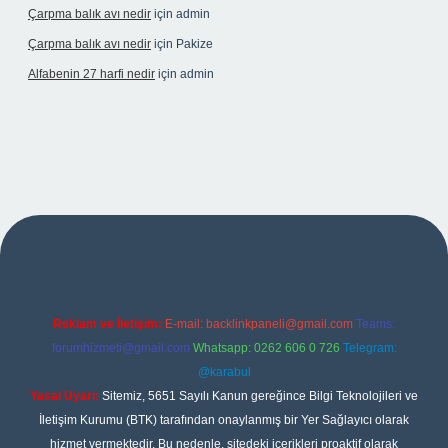
Çarpma balık avı nedir
için
admin
Çarpma balık avı nedir
için
Pakize
Alfabenin 27 harfi nedir
için
admin
t giriş
Reklam ve İletişim:
E-mail:
backlinkpaneli@gmail.com
Teams:
forumhizmeti@gmail.com
Whatsapp: 0262 606 0 726
Telegram:
@karabul
Yasal Uyarı:
Sitemiz, 5651 Sayılı Kanun gereğince Bilgi Teknolojileri ve
İletişim Kurumu (BTK) tarafından onaylanmış bir Yer Sağlayıcı olarak
hizmet vermektedir. Bu nedenle, sitedeki içerikleri proaktif olarak