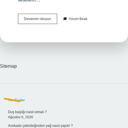
Arabulucu
Devamını okuyun
Yorum Bırak
Nereye
Şikayet
Edilir
Sitemap
Sidebar
Son Yazılar
Duş başlığı nasıl olmalı ?
Ağustos 6, 2026
Avokado çekirdeğinden yağ nasıl yapılır ?