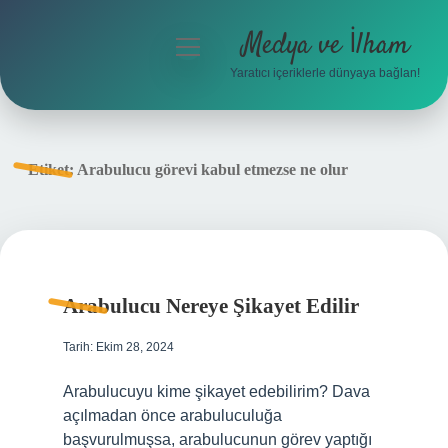
Medya ve İlham
menüyü
aç
Yaratıcı içeriklerle dünyaya bağlan!
Anasayfa
Gizlilik Politikası
Etiket:
Arabulucu görevi kabul etmezse ne olur
Yasal Uyarı
Hakkımızda
Arabulucu Nereye Şikayet Edilir
Tarih: Ekim 28, 2024
Arabulucuyu kime şikayet edebilirim? Dava
açılmadan önce arabuluculuğa
başvurulmuşsa, arabulucunun görev yaptığı