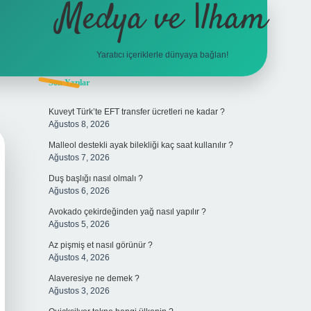
Medya ve İlham
Yaratıcı içeriklerle dünyaya bağlan!
Sidebar
Son Yazılar
hiltonbet giriş
Kuveyt Türk’te EFT transfer ücretleri ne kadar ?
Ağustos 8, 2026
Malleol destekli ayak bilekliği kaç saat kullanılır ?
Ağustos 7, 2026
Duş başlığı nasıl olmalı ?
Ağustos 6, 2026
Avokado çekirdeğinden yağ nasıl yapılır ?
Ağustos 5, 2026
Az pişmiş et nasıl görünür ?
Ağustos 4, 2026
Alaveresiye ne demek ?
Ağustos 3, 2026