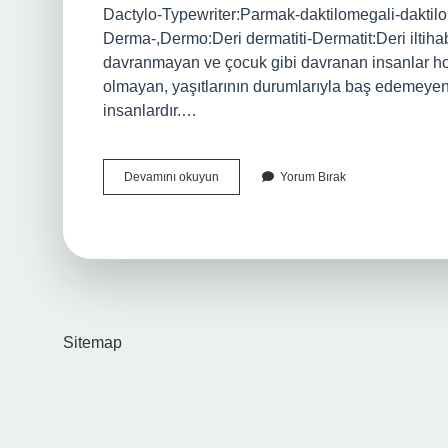
Dactylo-Typewriter:Parmak-daktilomegali-daktil
Derma-,Dermo:Deri dermatiti-Dermatit:Deri ilti
davranmayan ve çocuk gibi davranan insanlar ho
olmayan, yaşıtlarının durumlarıyla baş edemeye
insanlardır.…
Lispo
Devamını okuyun
Yorum Bırak
Ne
Demek
Sitemap