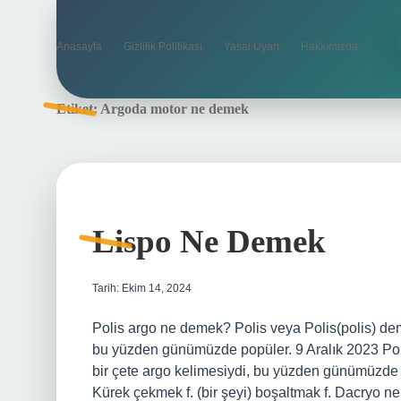
Anasayfa
Gizlilik Politikası
Yasal Uyarı
Hakkımızda
Etiket:
Argoda motor ne demek
Lispo Ne Demek
Tarih: Ekim 14, 2024
Polis argo ne demek? Polis veya Polis(polis) deme
bu yüzden günümüzde popüler. 9 Aralık 2023 Polis
bir çete argo kelimesiydi, bu yüzden günümüzde
Kürek çekmek f. (bir şeyi) boşaltmak f. Dacryo ne