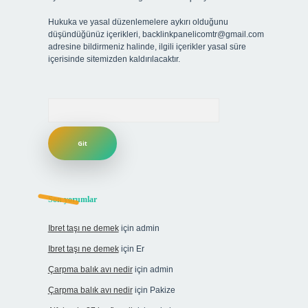
Hukuka ve yasal düzenlemelere aykırı olduğunu
düşündüğünüz içerikleri,
backlinkpanelicomtr@gmail.com
adresine bildirmeniz halinde, ilgili içerikler yasal süre
içerisinde sitemizden kaldırılacaktır.
Arama
Son yorumlar
Ibret taşı ne demek
için
admin
Ibret taşı ne demek
için
Er
Çarpma balık avı nedir
için
admin
Çarpma balık avı nedir
için
Pakize