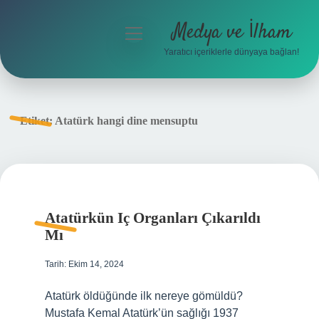
Medya ve İlham
menüyü
aç
Yaratıcı içeriklerle dünyaya bağlan!
Anasayfa
Gizlilik Politikası
Etiket:
Atatürk hangi dine mensuptu
Yasal Uyarı
Hakkımızda
Atatürkün Iç Organları Çıkarıldı
Mı
Tarih: Ekim 14, 2024
Atatürk öldüğünde ilk nereye gömüldü?
Mustafa Kemal Atatürk’ün sağlığı 1937