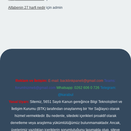
Alfabenin 27 harfi nedir
için
admin
et giriş
Reklam ve İletişim:
E-mail:
backlinkpaneli@gmail.com
Teams:
forumhizmeti@gmail.com
Whatsapp: 0262 606 0 726
Telegram:
@karabul
Yasal Uyarı:
Sitemiz, 5651 Sayılı Kanun gereğince Bilgi Teknolojileri ve
İletişim Kurumu (BTK) tarafından onaylanmış bir Yer Sağlayıcı olarak
hizmet vermektedir. Bu nedenle, sitedeki içerikleri proaktif olarak
denetleme veya araştırma yükümlülüğümüz bulunmamaktadır. Ancak,
üyelerimiz yazdıkları içeriklerin sorumluluğunu taşımakta olup, siteye