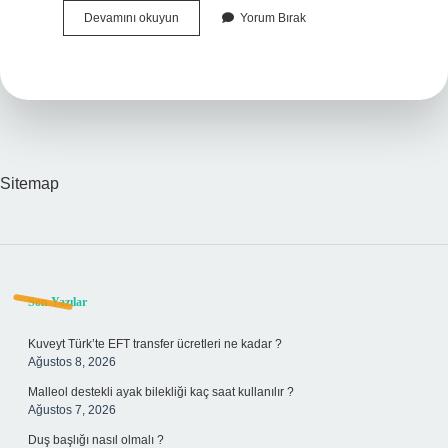
Atatürkün
Devamını okuyun
Yorum Bırak
Iç
Organları
Çıkarıldı
Mı
Sitemap
Sidebar
Son Yazılar
Kuveyt Türk’te EFT transfer ücretleri ne kadar ?
Ağustos 8, 2026
Malleol destekli ayak bilekliği kaç saat kullanılır ?
Ağustos 7, 2026
Duş başlığı nasıl olmalı ?