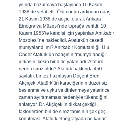
yılında bozulmaya başlayınca 10 Kasım
1938’de vefat etti. Ölümünün ardından naaşı
21 Kasım 1938’de geçici olarak Ankara
Etnografya Müzesi’nde toprağa verildi, 10
Kasım 1953’te kendisi için yaptırılan Anıtkabir
Mozolesi’ne nakledildi. Atatürkün cesedi
mumyalandı mı? Anıtkabir Komutanlığı, Ulu
Önder Atatürk’ün naaşının “mumyalandığı”
iddiasını kesin bir dille yalanladı. Atatürk
neden siroz oldu? Atatürk hakkında 450
sayfalık bir tez hazırlayan Doçent Eren
Akçiçek, Atatürk’ün karaciğerinin düzensiz
beslenme ve uyku ve dinlenmeye yeterince
zaman ayıramaması nedeniyle tükendiğini
anlatıyor. Dr. Akçiçek’in dikkat çektiği
faktörlerden biri de siroz tanısının çok geç
konulması. Atatürk etnografyada ne kadar…