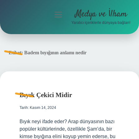
Medya ve İlham
menüyü
aç
Yaratıcı içeriklerle dünyaya bağlan!
Anasayfa
Gizlilik Politikası
Etiket:
Badem bıyığının anlamı nedir
Yasal Uyarı
Hakkımızda
Bıyık Çekici Midir
Tarih: Kasım 14, 2024
Bıyık neyi ifade eder? Arap dünyasının bazı
popüler kültürlerinde, özellikle Şam’da, bir
kimse bıyığına elini koyup yemin ederse, bu