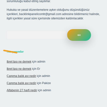
sorumluluğu kabul etmiş sayılırlar.
Hukuka ve yasal düzenlemelere aykırı olduğunu düşündüğünüz
içerikleri,
backlinkpanelicomtr@gmail.com
adresine bildirmeniz halinde,
ilgili içerikler yasal süre içerisinde sitemizden kaldırılacaktır.
Arama
Son yorumlar
Ibret taşı ne demek
için
admin
Ibret taşı ne demek
için
Er
Çarpma balık avı nedir
için
admin
Çarpma balık avı nedir
için
Pakize
Alfabenin 27 harfi nedir
için
admin