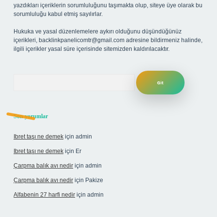
yazdıkları içeriklerin sorumluluğunu taşımakta olup, siteye üye olarak bu
sorumluluğu kabul etmiş sayılırlar.
Hukuka ve yasal düzenlemelere aykırı olduğunu düşündüğünüz
içerikleri,
backlinkpanelicomtr@gmail.com
adresine bildirmeniz halinde,
ilgili içerikler yasal süre içerisinde sitemizden kaldırılacaktır.
Arama
Son yorumlar
Ibret taşı ne demek
için
admin
Ibret taşı ne demek
için
Er
Çarpma balık avı nedir
için
admin
Çarpma balık avı nedir
için
Pakize
Alfabenin 27 harfi nedir
için
admin