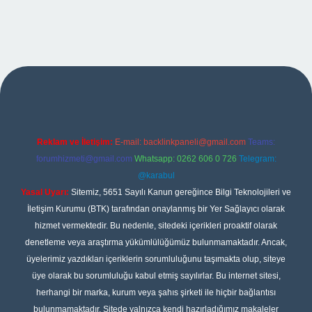
iş
Reklam ve İletişim:
E-mail:
backlinkpaneli@gmail.com
Teams:
forumhizmeti@gmail.com
Whatsapp: 0262 606 0 726
Telegram:
@karabul
Yasal Uyarı:
Sitemiz, 5651 Sayılı Kanun gereğince Bilgi Teknolojileri ve
İletişim Kurumu (BTK) tarafından onaylanmış bir Yer Sağlayıcı olarak
hizmet vermektedir. Bu nedenle, sitedeki içerikleri proaktif olarak
denetleme veya araştırma yükümlülüğümüz bulunmamaktadır. Ancak,
üyelerimiz yazdıkları içeriklerin sorumluluğunu taşımakta olup, siteye
üye olarak bu sorumluluğu kabul etmiş sayılırlar. Bu internet sitesi,
herhangi bir marka, kurum veya şahıs şirketi ile hiçbir bağlantısı
bulunmamaktadır. Sitede yalnızca kendi hazırladığımız makaleler