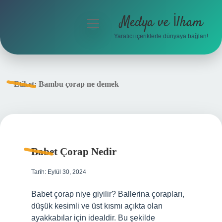
Medya ve İlham
menüyü
aç
Yaratıcı içeriklerle dünyaya bağlan!
Anasayfa
Gizlilik Politikası
Etiket:
Bambu çorap ne demek
Yasal Uyarı
Hakkımızda
Babet Çorap Nedir
Tarih: Eylül 30, 2024
Babet çorap niye giyilir? Ballerina çorapları,
düşük kesimli ve üst kısmı açıkta olan
ayakkabılar için idealdir. Bu şekilde