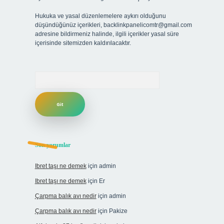
Hukuka ve yasal düzenlemelere aykırı olduğunu
düşündüğünüz içerikleri,
backlinkpanelicomtr@gmail.com
adresine bildirmeniz halinde, ilgili içerikler yasal süre
içerisinde sitemizden kaldırılacaktır.
Arama
Son yorumlar
Ibret taşı ne demek
için
admin
Ibret taşı ne demek
için
Er
Çarpma balık avı nedir
için
admin
Çarpma balık avı nedir
için
Pakize