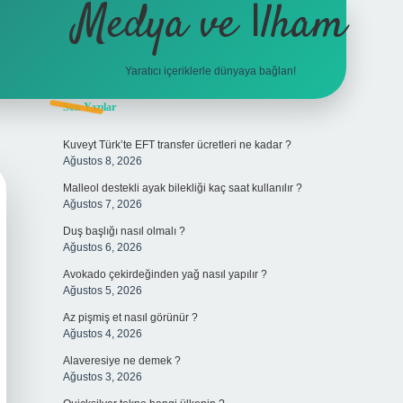
Medya ve İlham
Yaratıcı içeriklerle dünyaya bağlan!
Sidebar
Son Yazılar
hiltonbet giriş
Kuveyt Türk’te EFT transfer ücretleri ne kadar ?
Ağustos 8, 2026
Malleol destekli ayak bilekliği kaç saat kullanılır ?
Ağustos 7, 2026
Duş başlığı nasıl olmalı ?
Ağustos 6, 2026
Avokado çekirdeğinden yağ nasıl yapılır ?
Ağustos 5, 2026
Az pişmiş et nasıl görünür ?
Ağustos 4, 2026
Alaveresiye ne demek ?
Ağustos 3, 2026