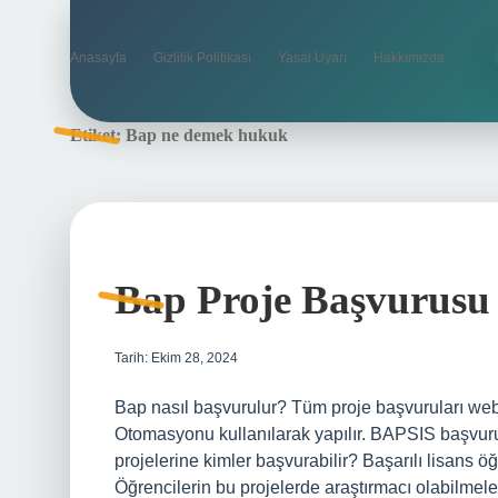
Anasayfa
Gizlilik Politikası
Yasal Uyarı
Hakkımızda
Etiket:
Bap ne demek hukuk
Bap Proje Başvurusu 
Tarih: Ekim 28, 2024
Bap nasıl başvurulur? Tüm proje başvuruları web 
Otomasyonu kullanılarak yapılır. BAPSIS başvuru e
projelerine kimler başvurabilir? Başarılı lisans öğr
Öğrencilerin bu projelerde araştırmacı olabilmeler