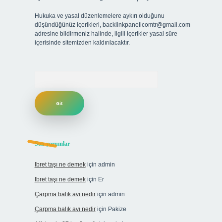
Hukuka ve yasal düzenlemelere aykırı olduğunu
düşündüğünüz içerikleri,
backlinkpanelicomtr@gmail.com
adresine bildirmeniz halinde, ilgili içerikler yasal süre
içerisinde sitemizden kaldırılacaktır.
Arama
Son yorumlar
Ibret taşı ne demek
için
admin
Ibret taşı ne demek
için
Er
Çarpma balık avı nedir
için
admin
Çarpma balık avı nedir
için
Pakize