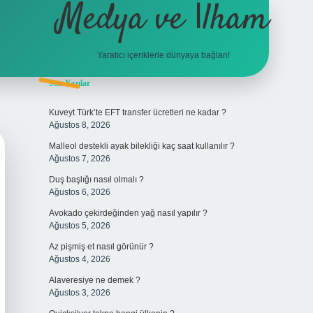
Medya ve İlham
Yaratıcı içeriklerle dünyaya bağlan!
Sidebar
Son Yazılar
hiltonbet giriş
Kuveyt Türk’te EFT transfer ücretleri ne kadar ?
Ağustos 8, 2026
Malleol destekli ayak bilekliği kaç saat kullanılır ?
Ağustos 7, 2026
Duş başlığı nasıl olmalı ?
Ağustos 6, 2026
Avokado çekirdeğinden yağ nasıl yapılır ?
Ağustos 5, 2026
Az pişmiş et nasıl görünür ?
Ağustos 4, 2026
Alaveresiye ne demek ?
Ağustos 3, 2026