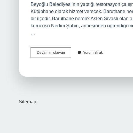
Beyoğlu Belediyesi’nin yaptığı restorasyon çalış
Kütüphane olarak hizmet verecek. Baruthane nere
bir ilçedir. Baruthane nereli? Aslen Sivaslı ola
kurucusu Nedim Şahin, annesinden öğrendiği meşh
…
Baruthane
Devamını okuyun
Yorum Bırak
Kim
Yaptı
Sitemap