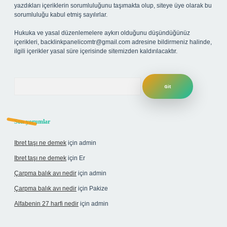
yazdıkları içeriklerin sorumluluğunu taşımakta olup, siteye üye olarak bu
sorumluluğu kabul etmiş sayılırlar.
Hukuka ve yasal düzenlemelere aykırı olduğunu düşündüğünüz
içerikleri,
backlinkpanelicomtr@gmail.com
adresine bildirmeniz halinde,
ilgili içerikler yasal süre içerisinde sitemizden kaldırılacaktır.
Arama
Son yorumlar
Ibret taşı ne demek
için
admin
Ibret taşı ne demek
için
Er
Çarpma balık avı nedir
için
admin
Çarpma balık avı nedir
için
Pakize
Alfabenin 27 harfi nedir
için
admin