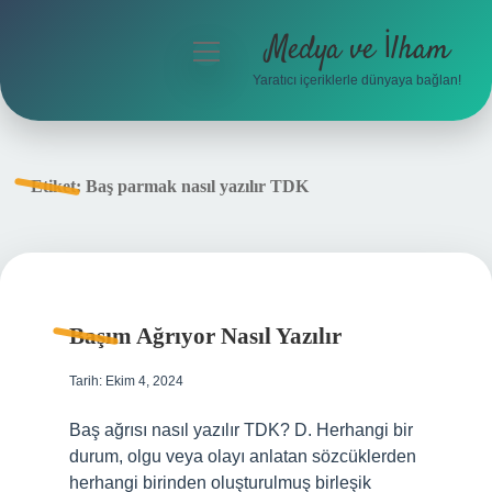
Medya ve İlham
menüyü
aç
Yaratıcı içeriklerle dünyaya bağlan!
Anasayfa
Gizlilik Politikası
Etiket:
Baş parmak nasıl yazılır TDK
Yasal Uyarı
Hakkımızda
Başım Ağrıyor Nasıl Yazılır
Tarih: Ekim 4, 2024
Baş ağrısı nasıl yazılır TDK? D. Herhangi bir
durum, olgu veya olayı anlatan sözcüklerden
herhangi birinden oluşturulmuş birleşik