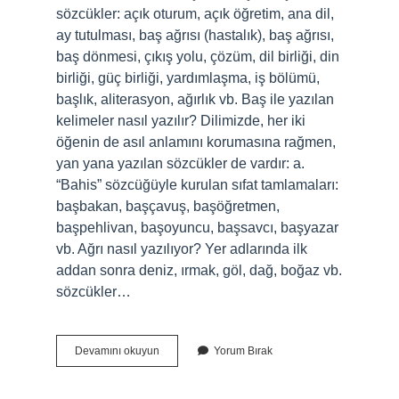
sözcükler: açık oturum, açık öğretim, ana dil,
ay tutulması, baş ağrısı (hastalık), baş ağrısı,
baş dönmesi, çıkış yolu, çözüm, dil birliği, din
birliği, güç birliği, yardımlaşma, iş bölümü,
başlık, aliterasyon, ağırlık vb. Baş ile yazılan
kelimeler nasıl yazılır? Dilimizde, her iki
öğenin de asıl anlamını korumasına rağmen,
yan yana yazılan sözcükler de vardır: a.
“Bahis” sözcüğüyle kurulan sıfat tamlamaları:
başbakan, başçavuş, başöğretmen,
başpehlivan, başoyuncu, başsavcı, başyazar
vb. Ağrı nasıl yazılıyor? Yer adlarında ilk
addan sonra deniz, ırmak, göl, dağ, boğaz vb.
sözcükler…
Başım
Devamını okuyun
Yorum Bırak
Ağrıyor
Nasıl
Yazılır