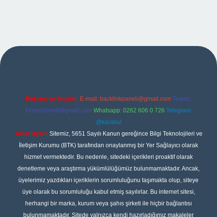
bet giriş
Reklam ve İletişim:
E-mail:
backlinkpaneli@gmail.com
Teams:
forumhizmeti@gmail.com
Whatsapp: 0262 606 0 726
Telegram:
@karabul
Yasal Uyarı:
Sitemiz, 5651 Sayılı Kanun gereğince Bilgi Teknolojileri ve
İletişim Kurumu (BTK) tarafından onaylanmış bir Yer Sağlayıcı olarak
hizmet vermektedir. Bu nedenle, sitedeki içerikleri proaktif olarak
denetleme veya araştırma yükümlülüğümüz bulunmamaktadır. Ancak,
üyelerimiz yazdıkları içeriklerin sorumluluğunu taşımakta olup, siteye
üye olarak bu sorumluluğu kabul etmiş sayılırlar. Bu internet sitesi,
herhangi bir marka, kurum veya şahıs şirketi ile hiçbir bağlantısı
bulunmamaktadır. Sitede yalnızca kendi hazırladığımız makaleler