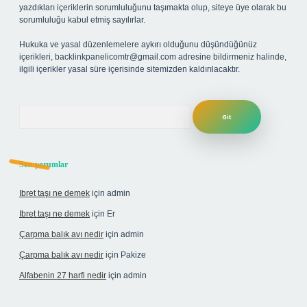
yazdıkları içeriklerin sorumluluğunu taşımakta olup, siteye üye olarak bu
sorumluluğu kabul etmiş sayılırlar.
Hukuka ve yasal düzenlemelere aykırı olduğunu düşündüğünüz
içerikleri,
backlinkpanelicomtr@gmail.com
adresine bildirmeniz halinde,
ilgili içerikler yasal süre içerisinde sitemizden kaldırılacaktır.
Arama
Son yorumlar
Ibret taşı ne demek
için
admin
Ibret taşı ne demek
için
Er
Çarpma balık avı nedir
için
admin
Çarpma balık avı nedir
için
Pakize
Alfabenin 27 harfi nedir
için
admin