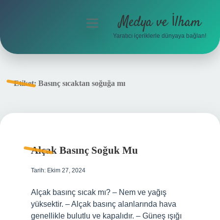
Medya ve İlham
menüyü
aç
Yaratıcı içeriklerle dünyaya bağlan!
Anasayfa
Gizlilik Politikası
Etiket:
Basınç sıcaktan soğuğa mı
Yasal Uyarı
Hakkımızda
Alçak Basınç Soğuk Mu
Tarih: Ekim 27, 2024
Alçak basınç sıcak mı? – Nem ve yağış
yüksektir. – Alçak basınç alanlarında hava
genellikle bulutlu ve kapalıdır. – Güneş ışığı