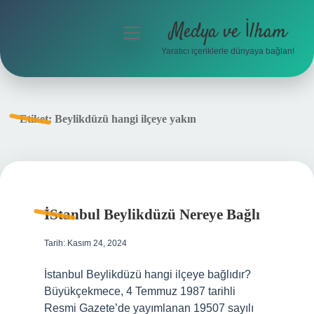
Medya ve İlham
menüyü
aç
Yaratıcı içeriklerle dünyaya bağlan!
Anasayfa
Gizlilik Politikası
Etiket:
Beylikdüzü hangi ilçeye yakın
Yasal Uyarı
Hakkımızda
İStanbul Beylikdüzü Nereye Bağlı
Tarih: Kasım 24, 2024
İstanbul Beylikdüzü hangi ilçeye bağlıdır?
Büyükçekmece, 4 Temmuz 1987 tarihli
Resmi Gazete’de yayımlanan 19507 sayılı