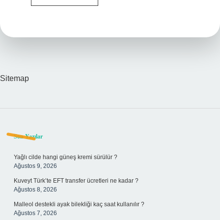
Beylikdüzü
Nereye
Bağlı
Sitemap
Sidebar
Son Yazılar
Yağlı cilde hangi güneş kremi sürülür ?
Ağustos 9, 2026
Kuveyt Türk’te EFT transfer ücretleri ne kadar ?
Ağustos 8, 2026
Malleol destekli ayak bilekliği kaç saat kullanılır ?
Ağustos 7, 2026