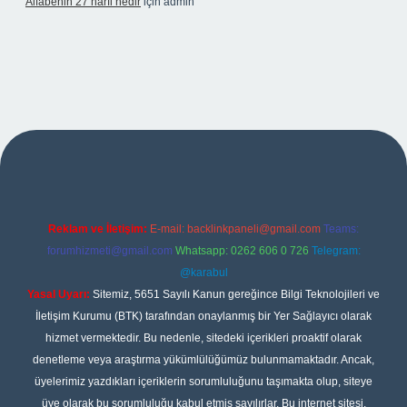
Alfabenin 27 harfi nedir
için
admin
et giriş
Reklam ve İletişim:
E-mail:
backlinkpaneli@gmail.com
Teams:
forumhizmeti@gmail.com
Whatsapp: 0262 606 0 726
Telegram:
@karabul
Yasal Uyarı:
Sitemiz, 5651 Sayılı Kanun gereğince Bilgi Teknolojileri ve
İletişim Kurumu (BTK) tarafından onaylanmış bir Yer Sağlayıcı olarak
hizmet vermektedir. Bu nedenle, sitedeki içerikleri proaktif olarak
denetleme veya araştırma yükümlülüğümüz bulunmamaktadır. Ancak,
üyelerimiz yazdıkları içeriklerin sorumluluğunu taşımakta olup, siteye
üye olarak bu sorumluluğu kabul etmiş sayılırlar. Bu internet sitesi,