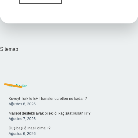
Besleyen
Kan
Damarları
Nerede
Bulunur
Sitemap
Sidebar
Son Yazılar
Kuveyt Türk’te EFT transfer ücretleri ne kadar ?
Ağustos 8, 2026
Malleol destekli ayak bilekliği kaç saat kullanılır ?
Ağustos 7, 2026
Duş başlığı nasıl olmalı ?
Ağustos 6, 2026