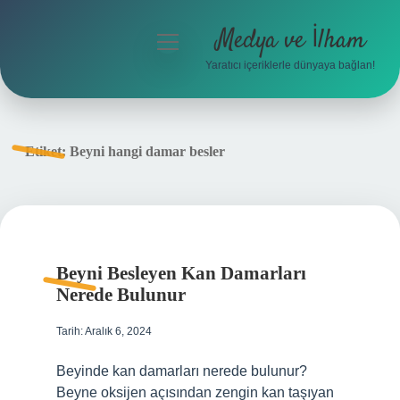
Medya ve İlham
menüyü
aç
Yaratıcı içeriklerle dünyaya bağlan!
Anasayfa
Gizlilik Politikası
Etiket:
Beyni hangi damar besler
Yasal Uyarı
Hakkımızda
Beyni Besleyen Kan Damarları
Nerede Bulunur
Tarih: Aralık 6, 2024
Beyinde kan damarları nerede bulunur?
Beyne oksijen açısından zengin kan taşıyan