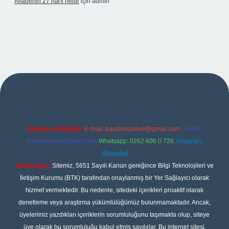
Alfabenin 27 harfi nedir
için
admin
iş
Reklam ve İletişim:
E-mail:
backlinkpaneli@gmail.com
Teams:
forumhizmeti@gmail.com
Whatsapp: 0262 606 0 726
Telegram:
@karabul
Yasal Uyarı:
Sitemiz, 5651 Sayılı Kanun gereğince Bilgi Teknolojileri ve
İletişim Kurumu (BTK) tarafından onaylanmış bir Yer Sağlayıcı olarak
hizmet vermektedir. Bu nedenle, sitedeki içerikleri proaktif olarak
denetleme veya araştırma yükümlülüğümüz bulunmamaktadır. Ancak,
üyelerimiz yazdıkları içeriklerin sorumluluğunu taşımakta olup, siteye
üye olarak bu sorumluluğu kabul etmiş sayılırlar. Bu internet sitesi,