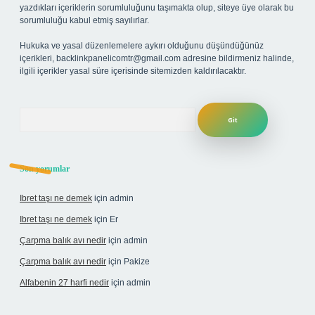
yazdıkları içeriklerin sorumluluğunu taşımakta olup, siteye üye olarak bu
sorumluluğu kabul etmiş sayılırlar.
Hukuka ve yasal düzenlemelere aykırı olduğunu düşündüğünüz
içerikleri,
backlinkpanelicomtr@gmail.com
adresine bildirmeniz halinde,
ilgili içerikler yasal süre içerisinde sitemizden kaldırılacaktır.
Arama
Son yorumlar
Ibret taşı ne demek
için
admin
Ibret taşı ne demek
için
Er
Çarpma balık avı nedir
için
admin
Çarpma balık avı nedir
için
Pakize
Alfabenin 27 harfi nedir
için
admin