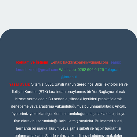
et giriş
Reklam ve İletişim:
E-mail:
backlinkpaneli@gmail.com
Teams:
forumhizmeti@gmail.com
Whatsapp: 0262 606 0 726
Telegram:
@karabul
Yasal Uyarı:
Sitemiz, 5651 Sayılı Kanun gereğince Bilgi Teknolojileri ve
İletişim Kurumu (BTK) tarafından onaylanmış bir Yer Sağlayıcı olarak
hizmet vermektedir. Bu nedenle, sitedeki içerikleri proaktif olarak
denetleme veya araştırma yükümlülüğümüz bulunmamaktadır. Ancak,
üyelerimiz yazdıkları içeriklerin sorumluluğunu taşımakta olup, siteye
üye olarak bu sorumluluğu kabul etmiş sayılırlar. Bu internet sitesi,
herhangi bir marka, kurum veya şahıs şirketi ile hiçbir bağlantısı
bulunmamaktadır. Sitede yalnızca kendi hazırladığımız makaleler