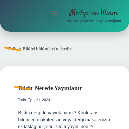
Medya ve İlham
menüyü
aç
Yaratıcı içeriklerle dünyaya bağlan!
Anasayfa
Gizlilik Politikası
Etiket:
Bildiri bölümleri nelerdir
Yasal Uyarı
Hakkımızda
Bildir Nerede Yayınlanır
Tarih: Eylül 21, 2024
Bildiri dergide yayınlanır mı? Konferans
bildirileri makalenizin veya dergi makalenizin
ilk taslağını içerir. Bildiri yayını nedir?