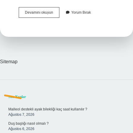
Testosteron
Devamını okuyun
Yorum Bırak
Hormonu
Eksikliği
Nasıl
Anlaşılır
Sitemap
Sidebar
Son Yazılar
Malleol destekli ayak bilekliği kaç saat kullanılır ?
Ağustos 7, 2026
Duş başlığı nasıl olmalı ?
Ağustos 6, 2026