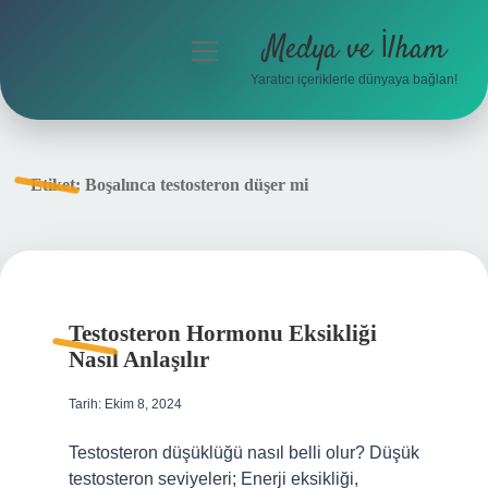
Medya ve İlham
menüyü
aç
Yaratıcı içeriklerle dünyaya bağlan!
Anasayfa
Gizlilik Politikası
Etiket:
Boşalınca testosteron düşer mi
Yasal Uyarı
Hakkımızda
Testosteron Hormonu Eksikliği
Nasıl Anlaşılır
Tarih: Ekim 8, 2024
Testosteron düşüklüğü nasıl belli olur? Düşük
testosteron seviyeleri; Enerji eksikliği,