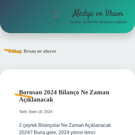
Medya ve İlham
menüyü
aç
Yaratıcı içeriklerle dünyaya bağlan!
Anasayfa
Gizlilik Politikası
Etiket:
Brsan ne oluyor
Yasal Uyarı
Hakkımızda
Borusan 2024 Bilanço Ne Zaman
Açıklanacak
Tarih: Ekim 18, 2024
2 çeyrek Bilançolar Ne Zaman Açıklanacak
2024? Buna göre, 2024 yılının ikinci