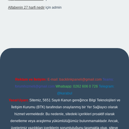
Alfabenin 27 harfi nedir
için
admin
iş
Reklam ve İletişim:
E-mail:
backlinkpaneli@gmail.com
Teams:
forumhizmeti@gmail.com
Whatsapp: 0262 606 0 726
Telegram:
@karabul
Yasal Uyarı:
Sitemiz, 5651 Sayılı Kanun gereğince Bilgi Teknolojileri ve
İletişim Kurumu (BTK) tarafından onaylanmış bir Yer Sağlayıcı olarak
hizmet vermektedir. Bu nedenle, sitedeki içerikleri proaktif olarak
denetleme veya araştırma yükümlülüğümüz bulunmamaktadır. Ancak,
üyelerimiz yazdıkları içeriklerin sorumluluğunu taşımakta olup, siteye