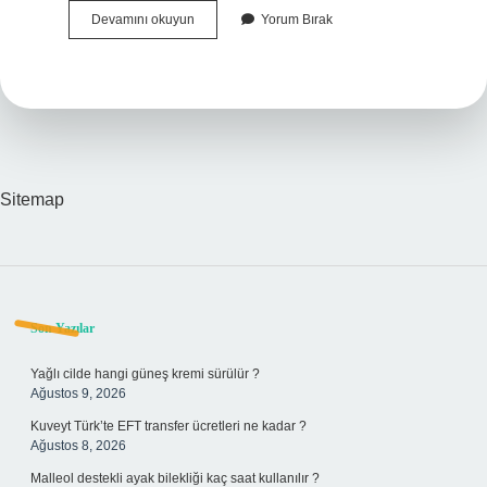
Borusan
Devamını okuyun
Yorum Bırak
2024
Bilanço
Ne
Zaman
Açıklanacak
Sitemap
Sidebar
Son Yazılar
Yağlı cilde hangi güneş kremi sürülür ?
Ağustos 9, 2026
Kuveyt Türk’te EFT transfer ücretleri ne kadar ?
Ağustos 8, 2026
Malleol destekli ayak bilekliği kaç saat kullanılır ?