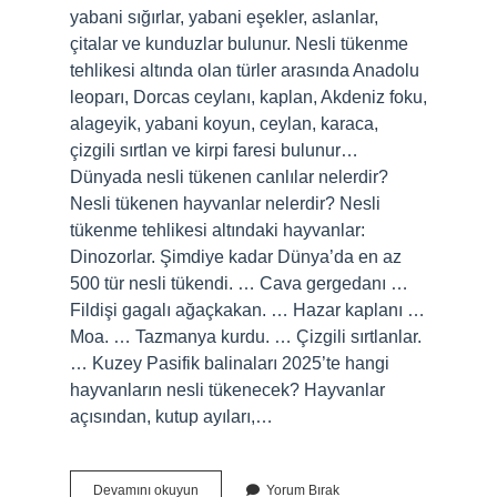
yabani sığırlar, yabani eşekler, aslanlar,
çitalar ve kunduzlar bulunur. Nesli tükenme
tehlikesi altında olan türler arasında Anadolu
leoparı, Dorcas ceylanı, kaplan, Akdeniz foku,
alageyik, yabani koyun, ceylan, karaca,
çizgili sırtlan ve kirpi faresi bulunur…
Dünyada nesli tükenen canlılar nelerdir?
Nesli tükenen hayvanlar nelerdir? Nesli
tükenme tehlikesi altındaki hayvanlar:
Dinozorlar. Şimdiye kadar Dünya’da en az
500 tür nesli tükendi. … Cava gergedanı …
Fildişi gagalı ağaçkakan. … Hazar kaplanı …
Moa. … Tazmanya kurdu. … Çizgili sırtlanlar.
… Kuzey Pasifik balinaları 2025’te hangi
hayvanların nesli tükenecek? Hayvanlar
açısından, kutup ayıları,…
Dünyada
Devamını okuyun
Yorum Bırak