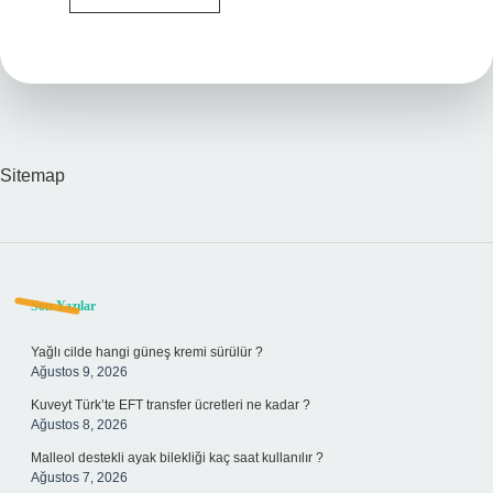
Nesli
Tükenmekte
Olan
Hayvanlar
Nelerdir
Sitemap
Sidebar
Son Yazılar
Yağlı cilde hangi güneş kremi sürülür ?
Ağustos 9, 2026
Kuveyt Türk’te EFT transfer ücretleri ne kadar ?
Ağustos 8, 2026
Malleol destekli ayak bilekliği kaç saat kullanılır ?
Ağustos 7, 2026