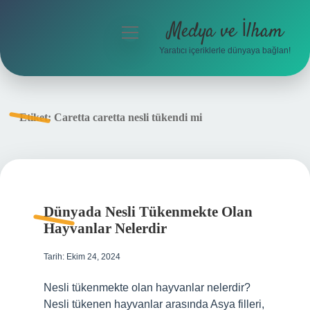
Medya ve İlham
menüyü
aç
Yaratıcı içeriklerle dünyaya bağlan!
Anasayfa
Gizlilik Politikası
Etiket:
Caretta caretta nesli tükendi mi
Yasal Uyarı
Hakkımızda
Dünyada Nesli Tükenmekte Olan
Hayvanlar Nelerdir
Tarih: Ekim 24, 2024
Nesli tükenmekte olan hayvanlar nelerdir?
Nesli tükenen hayvanlar arasında Asya filleri,