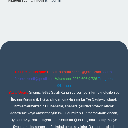
Alfabenin 27 harfi nedir
için
admin
iş
Reklam ve İletişim:
E-mail:
backlinkpaneli@gmail.com
Teams:
forumhizmeti@gmail.com
Whatsapp: 0262 606 0 726
Telegram:
@karabul
Yasal Uyarı:
Sitemiz, 5651 Sayılı Kanun gereğince Bilgi Teknolojileri ve
İletişim Kurumu (BTK) tarafından onaylanmış bir Yer Sağlayıcı olarak
hizmet vermektedir. Bu nedenle, sitedeki içerikleri proaktif olarak
denetleme veya araştırma yükümlülüğümüz bulunmamaktadır. Ancak,
üyelerimiz yazdıkları içeriklerin sorumluluğunu taşımakta olup, siteye
üye olarak bu sorumluluğu kabul etmiş sayılırlar. Bu internet sitesi,