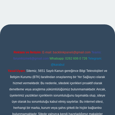
bet giriş
Reklam ve İletişim:
E-mail:
backlinkpaneli@gmail.com
Teams:
forumhizmeti@gmail.com
Whatsapp: 0262 606 0 726
Telegram:
@karabul
Yasal Uyarı:
Sitemiz, 5651 Sayılı Kanun gereğince Bilgi Teknolojileri ve
İletişim Kurumu (BTK) tarafından onaylanmış bir Yer Sağlayıcı olarak
hizmet vermektedir. Bu nedenle, sitedeki içerikleri proaktif olarak
denetleme veya araştırma yükümlülüğümüz bulunmamaktadır. Ancak,
üyelerimiz yazdıkları içeriklerin sorumluluğunu taşımakta olup, siteye
üye olarak bu sorumluluğu kabul etmiş sayılırlar. Bu internet sitesi,
herhangi bir marka, kurum veya şahıs şirketi ile hiçbir bağlantısı
bulunmamaktadır. Sitede yalnızca kendi hazırladığımız makaleler