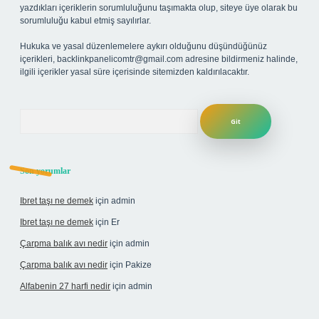
yazdıkları içeriklerin sorumluluğunu taşımakta olup, siteye üye olarak bu
sorumluluğu kabul etmiş sayılırlar.
Hukuka ve yasal düzenlemelere aykırı olduğunu düşündüğünüz
içerikleri,
backlinkpanelicomtr@gmail.com
adresine bildirmeniz halinde,
ilgili içerikler yasal süre içerisinde sitemizden kaldırılacaktır.
Arama
Son yorumlar
Ibret taşı ne demek
için
admin
Ibret taşı ne demek
için
Er
Çarpma balık avı nedir
için
admin
Çarpma balık avı nedir
için
Pakize
Alfabenin 27 harfi nedir
için
admin