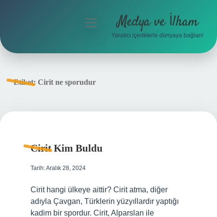
Medya ve İlham
menüyü
aç
Yaratıcı içeriklerle dünyaya bağlan!
Anasayfa
Gizlilik Politikası
Etiket:
Cirit ne sporudur
Yasal Uyarı
Hakkımızda
Cirit Kim Buldu
Tarih: Aralık 28, 2024
Cirit hangi ülkeye aittir? Cirit atma, diğer
adıyla Çavgan, Türklerin yüzyıllardır yaptığı
kadim bir spordur. Cirit, Alparslan ile