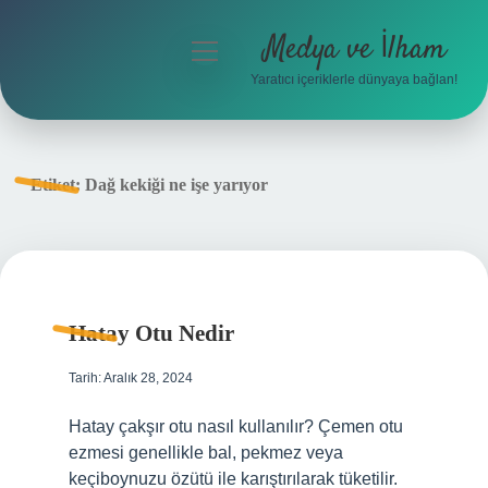
Medya ve İlham
menüyü
aç
Yaratıcı içeriklerle dünyaya bağlan!
Anasayfa
Gizlilik Politikası
Etiket:
Dağ kekiği ne işe yarıyor
Yasal Uyarı
Hakkımızda
Hatay Otu Nedir
Tarih: Aralık 28, 2024
Hatay çakşır otu nasıl kullanılır? Çemen otu
ezmesi genellikle bal, pekmez veya
keçiboynuzu özütü ile karıştırılarak tüketilir.