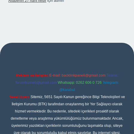
Alfabenin 27 harfi nedir
için
admin
iş
Reklam ve İletişim:
E-mail:
backlinkpaneli@gmail.com
Teams:
forumhizmeti@gmail.com
Whatsapp: 0262 606 0 726
Telegram:
@karabul
Yasal Uyarı:
Sitemiz, 5651 Sayılı Kanun gereğince Bilgi Teknolojileri ve
İletişim Kurumu (BTK) tarafından onaylanmış bir Yer Sağlayıcı olarak
hizmet vermektedir. Bu nedenle, sitedeki içerikleri proaktif olarak
denetleme veya araştırma yükümlülüğümüz bulunmamaktadır. Ancak,
üyelerimiz yazdıkları içeriklerin sorumluluğunu taşımakta olup, siteye
üye olarak bu sorumluluğu kabul etmiş sayılırlar. Bu internet sitesi,