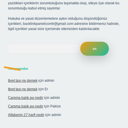
yazdıkları içeriklerin sorumluluğunu taşımakta olup, siteye üye olarak bu
sorumluluğu kabul etmiş sayılırlar.
Hukuka ve yasal düzenlemelere aykırı olduğunu düşündüğünüz
içerikleri,
backlinkpanelicomtr@gmail.com
adresine bildirmeniz halinde,
ilgili içerikler yasal süre içerisinde sitemizden kaldırılacaktır.
Arama
Son yorumlar
Ibret taşı ne demek
için
admin
Ibret taşı ne demek
için
Er
Çarpma balık avı nedir
için
admin
Çarpma balık avı nedir
için
Pakize
Alfabenin 27 harfi nedir
için
admin