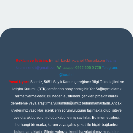
et giriş
Reklam ve İletişim:
E-mail:
backlinkpaneli@gmail.com
Teams:
forumhizmeti@gmail.com
Whatsapp: 0262 606 0 726
Telegram:
@karabul
Yasal Uyarı:
Sitemiz, 5651 Sayılı Kanun gereğince Bilgi Teknolojileri ve
İletişim Kurumu (BTK) tarafından onaylanmış bir Yer Sağlayıcı olarak
hizmet vermektedir. Bu nedenle, sitedeki içerikleri proaktif olarak
denetleme veya araştırma yükümlülüğümüz bulunmamaktadır. Ancak,
üyelerimiz yazdıkları içeriklerin sorumluluğunu taşımakta olup, siteye
üye olarak bu sorumluluğu kabul etmiş sayılırlar. Bu internet sitesi,
herhangi bir marka, kurum veya şahıs şirketi ile hiçbir bağlantısı
bulunmamaktadır. Sitede yalnızca kendi hazırladığımız makaleler