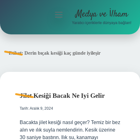
Medya ve İlham
menüyü
aç
Yaratıcı içeriklerle dünyaya bağlan!
Anasayfa
Gizlilik Politikası
Etiket:
Derin bıçak kesiği kaç günde iyileşir
Yasal Uyarı
Hakkımızda
Jilet Kesiği Bacak Ne Iyi Gelir
Tarih: Aralık 9, 2024
Bacakta jilet kesiği nasıl geçer? Temiz bir bez
alın ve ılık suyla nemlendirin. Kesik üzerine
30 saniye bastırın. Ilık su, kanamayı