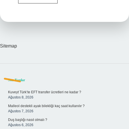
En
Uzun
Burnu
Kimde
Sitemap
Sidebar
Son Yazılar
Kuveyt Türk’te EFT transfer ücretleri ne kadar ?
Ağustos 8, 2026
Malleol destekli ayak bilekliği kaç saat kullanılır ?
Ağustos 7, 2026
Duş başlığı nasıl olmalı ?
Ağustos 6, 2026