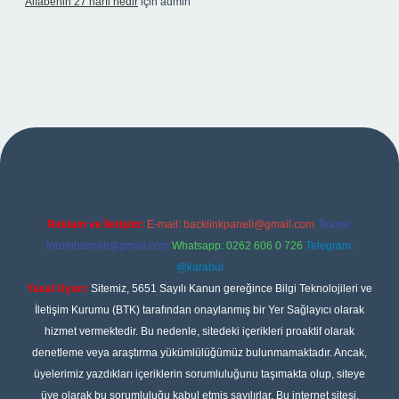
Alfabenin 27 harfi nedir
için
admin
iş
Reklam ve İletişim:
E-mail:
backlinkpaneli@gmail.com
Teams:
forumhizmeti@gmail.com
Whatsapp: 0262 606 0 726
Telegram:
@karabul
Yasal Uyarı:
Sitemiz, 5651 Sayılı Kanun gereğince Bilgi Teknolojileri ve
İletişim Kurumu (BTK) tarafından onaylanmış bir Yer Sağlayıcı olarak
hizmet vermektedir. Bu nedenle, sitedeki içerikleri proaktif olarak
denetleme veya araştırma yükümlülüğümüz bulunmamaktadır. Ancak,
üyelerimiz yazdıkları içeriklerin sorumluluğunu taşımakta olup, siteye
üye olarak bu sorumluluğu kabul etmiş sayılırlar. Bu internet sitesi,