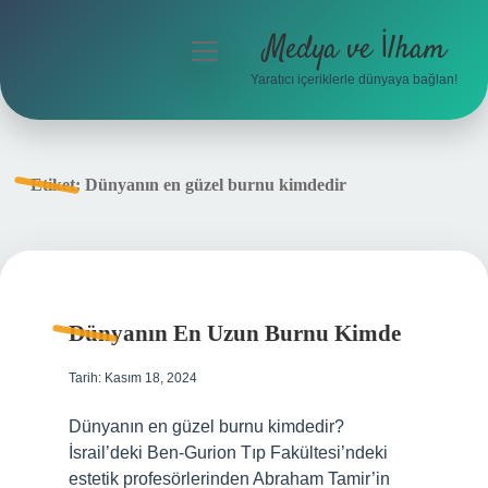
Medya ve İlham
menüyü
aç
Yaratıcı içeriklerle dünyaya bağlan!
Anasayfa
Gizlilik Politikası
Etiket:
Dünyanın en güzel burnu kimdedir
Yasal Uyarı
Hakkımızda
Dünyanın En Uzun Burnu Kimde
Tarih: Kasım 18, 2024
Dünyanın en güzel burnu kimdedir?
İsrail’deki Ben-Gurion Tıp Fakültesi’ndeki
estetik profesörlerinden Abraham Tamir’in