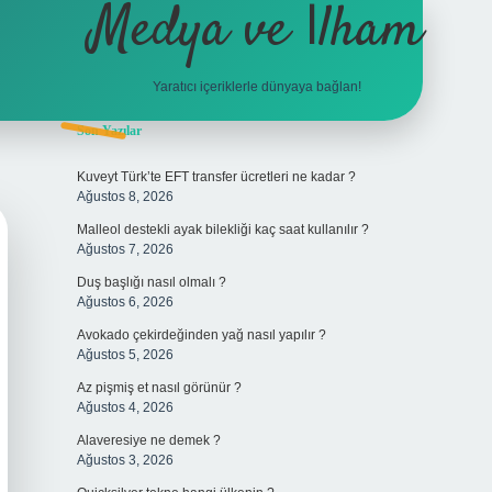
Medya ve İlham
Yaratıcı içeriklerle dünyaya bağlan!
Sidebar
Son Yazılar
hiltonbet giriş
Kuveyt Türk’te EFT transfer ücretleri ne kadar ?
Ağustos 8, 2026
Malleol destekli ayak bilekliği kaç saat kullanılır ?
Ağustos 7, 2026
Duş başlığı nasıl olmalı ?
Ağustos 6, 2026
Avokado çekirdeğinden yağ nasıl yapılır ?
Ağustos 5, 2026
Az pişmiş et nasıl görünür ?
Ağustos 4, 2026
Alaveresiye ne demek ?
Ağustos 3, 2026