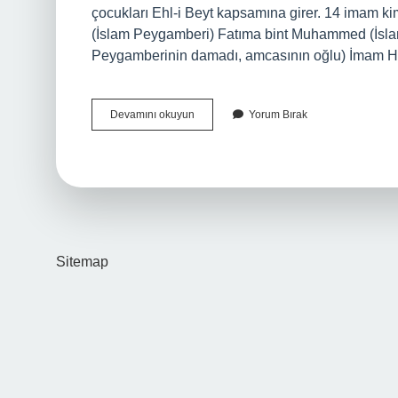
çocukları Ehl-i Beyt kapsamına girer. 14 imam ki
(İslam Peygamberi) Fatıma bint Muhammed (İslam
Peygamberinin damadı, amcasının oğlu) İmam Has
Ehl-
Devamını okuyun
Yorum Bırak
I
Beyt
Imamları
Kimlerdir
Sitemap