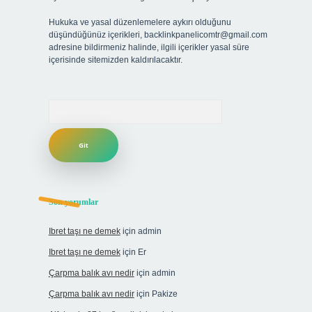
Hukuka ve yasal düzenlemelere aykırı olduğunu
düşündüğünüz içerikleri,
backlinkpanelicomtr@gmail.com
adresine bildirmeniz halinde, ilgili içerikler yasal süre
içerisinde sitemizden kaldırılacaktır.
Arama
Son yorumlar
Ibret taşı ne demek
için
admin
Ibret taşı ne demek
için
Er
Çarpma balık avı nedir
için
admin
Çarpma balık avı nedir
için
Pakize