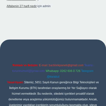
Alfabenin 27 harfi nedir
için
admin
riş
Reklam ve İletişim:
E-mail:
backlinkpaneli@gmail.com
Teams:
forumhizmeti@gmail.com
Whatsapp: 0262 606 0 726
Telegram:
@karabul
Yasal Uyarı:
Sitemiz, 5651 Sayılı Kanun gereğince Bilgi Teknolojileri ve
İletişim Kurumu (BTK) tarafından onaylanmış bir Yer Sağlayıcı olarak
hizmet vermektedir. Bu nedenle, sitedeki içerikleri proaktif olarak
denetleme veya araştırma yükümlülüğümüz bulunmamaktadır. Ancak,
üyelerimiz yazdıkları içeriklerin sorumluluğunu taşımakta olup, siteye