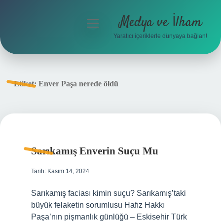
Medya ve İlham
menüyü
aç
Yaratıcı içeriklerle dünyaya bağlan!
Anasayfa
Gizlilik Politikası
Etiket:
Enver Paşa nerede öldü
Yasal Uyarı
Hakkımızda
Sarıkamış Enverin Suçu Mu
Tarih: Kasım 14, 2024
Sarıkamış faciası kimin suçu? Sarıkamış’taki
büyük felaketin sorumlusu Hafız Hakkı
Paşa’nın pişmanlık günlüğü – Eskisehir Türk