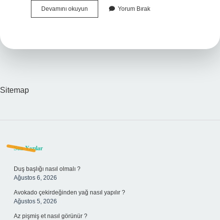
Sarıkamış
Devamını okuyun
Yorum Bırak
Enverin
Suçu
Mu
Sitemap
Sidebar
Son Yazılar
Duş başlığı nasıl olmalı ?
Ağustos 6, 2026
Avokado çekirdeğinden yağ nasıl yapılır ?
Ağustos 5, 2026
Az pişmiş et nasıl görünür ?