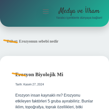
Medya ve İlham
menüyü
aç
Yaratıcı içeriklerle dünyaya bağlan!
Anasayfa
Gizlilik Politikası
Etiket:
Erozyonun sebebi nedir
Yasal Uyarı
Hakkımızda
Erozyon Biyolojik Mi
Tarih: Kasım 27, 2024
Erozyon insan kaynaklı mı? Erozyonu
etkileyen faktörleri 5 gruba ayırabiliriz. Bunlar
iklim, topoğrafya, toprak özellikleri, bitki