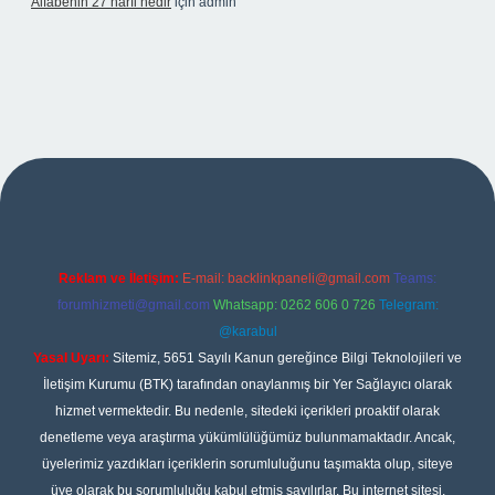
Alfabenin 27 harfi nedir
için
admin
iş
Reklam ve İletişim:
E-mail:
backlinkpaneli@gmail.com
Teams:
forumhizmeti@gmail.com
Whatsapp: 0262 606 0 726
Telegram:
@karabul
Yasal Uyarı:
Sitemiz, 5651 Sayılı Kanun gereğince Bilgi Teknolojileri ve
İletişim Kurumu (BTK) tarafından onaylanmış bir Yer Sağlayıcı olarak
hizmet vermektedir. Bu nedenle, sitedeki içerikleri proaktif olarak
denetleme veya araştırma yükümlülüğümüz bulunmamaktadır. Ancak,
üyelerimiz yazdıkları içeriklerin sorumluluğunu taşımakta olup, siteye
üye olarak bu sorumluluğu kabul etmiş sayılırlar. Bu internet sitesi,