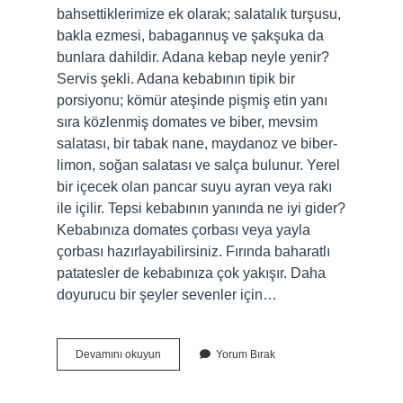
bahsettiklerimize ek olarak; salatalık turşusu,
bakla ezmesi, babagannuş ve şakşuka da
bunlara dahildir. Adana kebap neyle yenir?
Servis şekli. Adana kebabının tipik bir
porsiyonu; kömür ateşinde pişmiş etin yanı
sıra közlenmiş domates ve biber, mevsim
salatası, bir tabak nane, maydanoz ve biber-
limon, soğan salatası ve salça bulunur. Yerel
bir içecek olan pancar suyu ayran veya rakı
ile içilir. Tepsi kebabının yanında ne iyi gider?
Kebabınıza domates çorbası veya yayla
çorbası hazırlayabilirsiniz. Fırında baharatlı
patatesler de kebabınıza çok yakışır. Daha
doyurucu bir şeyler sevenler için…
Kebabın
Devamını okuyun
Yorum Bırak
Yanına
Ne
Olur