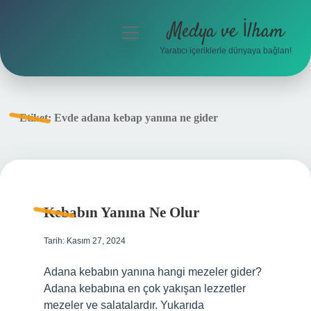
Medya ve İlham
menüyü
aç
Yaratıcı içeriklerle dünyaya bağlan!
Anasayfa
Gizlilik Politikası
Etiket:
Evde adana kebap yanına ne gider
Yasal Uyarı
Hakkımızda
Kebabın Yanına Ne Olur
Tarih: Kasım 27, 2024
Adana kebabın yanına hangi mezeler gider?
Adana kebabına en çok yakışan lezzetler
mezeler ve salatalardır. Yukarıda