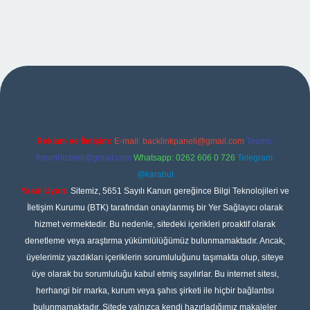
et giriş
Reklam ve İletişim:
E-mail:
backlinkpaneli@gmail.com
Teams:
forumhizmeti@gmail.com
Whatsapp: 0262 606 0 726
Telegram:
@karabul
Yasal Uyarı:
Sitemiz, 5651 Sayılı Kanun gereğince Bilgi Teknolojileri ve
İletişim Kurumu (BTK) tarafından onaylanmış bir Yer Sağlayıcı olarak
hizmet vermektedir. Bu nedenle, sitedeki içerikleri proaktif olarak
denetleme veya araştırma yükümlülüğümüz bulunmamaktadır. Ancak,
üyelerimiz yazdıkları içeriklerin sorumluluğunu taşımakta olup, siteye
üye olarak bu sorumluluğu kabul etmiş sayılırlar. Bu internet sitesi,
herhangi bir marka, kurum veya şahıs şirketi ile hiçbir bağlantısı
bulunmamaktadır. Sitede yalnızca kendi hazırladığımız makaleler