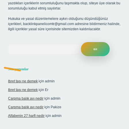
yazdıkları içeriklerin sorumluluğunu taşımakta olup, siteye üye olarak bu
sorumluluğu kabul etmiş sayılırlar.
Hukuka ve yasal düzenlemelere aykırı olduğunu düşündüğünüz
içerikleri,
backlinkpanelicomtr@gmail.com
adresine bildirmeniz halinde,
ilgili içerikler yasal süre içerisinde sitemizden kaldırılacaktır.
Arama
Son yorumlar
Ibret taşı ne demek
için
admin
Ibret taşı ne demek
için
Er
Çarpma balık avı nedir
için
admin
Çarpma balık avı nedir
için
Pakize
Alfabenin 27 harfi nedir
için
admin