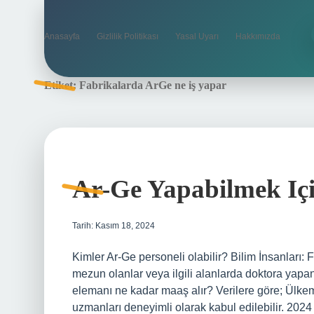
Anasayfa
Gizlilik Politikası
Yasal Uyarı
Hakkımızda
Etiket:
Fabrikalarda ArGe ne iş yapar
Ar-Ge Yapabilmek Iç
Tarih: Kasım 18, 2024
Kimler Ar-Ge personeli olabilir? Bilim İnsanları: F
mezun olanlar veya ilgili alanlarda doktora yapan 
elemanı ne kadar maaş alır? Verilere göre; Ülkem
uzmanları deneyimli olarak kabul edilebilir. 2024