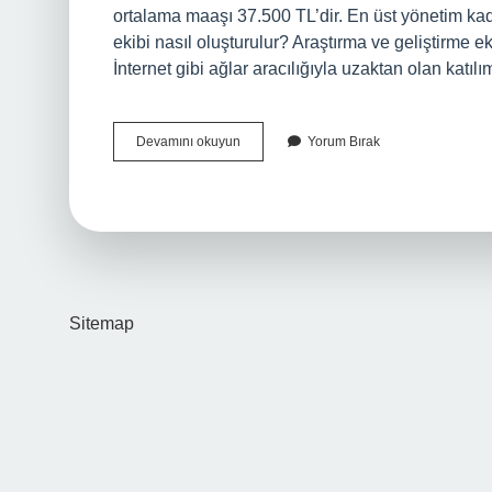
ortalama maaşı 37.500 TL’dir. En üst yönetim k
ekibi nasıl oluşturulur? Araştırma ve geliştirme ek
İnternet gibi ağlar aracılığıyla uzaktan olan katı
Ar-
Devamını okuyun
Yorum Bırak
Ge
Yapabilmek
Için
Ne
Yapmalı
Sitemap