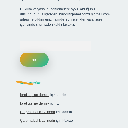
Hukuka ve yasal düzenlemelere aykırı olduğunu
düşündüğünüz içerikleri,
backlinkpanelicomtr@gmail.com
adresine bildirmeniz halinde, ilgili içerikler yasal süre
içerisinde sitemizden kaldırılacaktır.
Arama
Son yorumlar
Ibret taşı ne demek
için
admin
Ibret taşı ne demek
için
Er
Çarpma balık avı nedir
için
admin
Çarpma balık avı nedir
için
Pakize