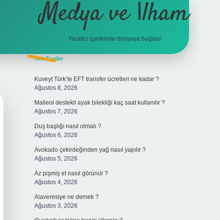
Medya ve İlham
Yaratıcı içeriklerle dünyaya bağlan!
Sidebar
Son Yazılar
hiltonbet giriş
Kuveyt Türk’te EFT transfer ücretleri ne kadar ?
Ağustos 8, 2026
Malleol destekli ayak bilekliği kaç saat kullanılır ?
Ağustos 7, 2026
Duş başlığı nasıl olmalı ?
Ağustos 6, 2026
Avokado çekirdeğinden yağ nasıl yapılır ?
Ağustos 5, 2026
Az pişmiş et nasıl görünür ?
Ağustos 4, 2026
Alaveresiye ne demek ?
Ağustos 3, 2026