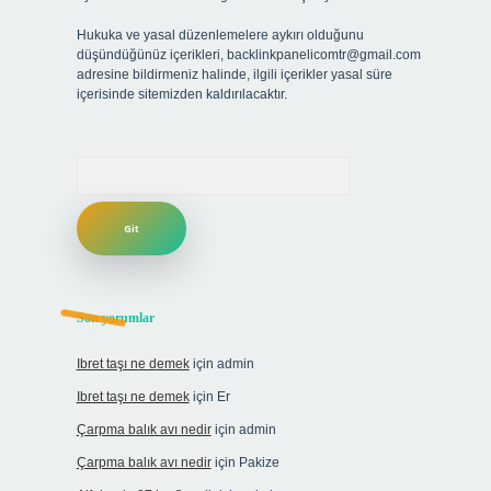
Hukuka ve yasal düzenlemelere aykırı olduğunu
düşündüğünüz içerikleri,
backlinkpanelicomtr@gmail.com
adresine bildirmeniz halinde, ilgili içerikler yasal süre
içerisinde sitemizden kaldırılacaktır.
Arama
Son yorumlar
Ibret taşı ne demek
için
admin
Ibret taşı ne demek
için
Er
Çarpma balık avı nedir
için
admin
Çarpma balık avı nedir
için
Pakize