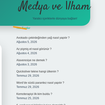
Medya ve İlham
Yaratıcı içeriklerle dünyaya bağlan!
Sidebar
Son Yazılar
hiltonbet giriş
Avokado çekirdeğinden yağ nasıl yapılır ?
Ağustos 5, 2026
Az pişmiş et nasıl görünür ?
Ağustos 4, 2026
Alaveresiye ne demek ?
Ağustos 3, 2026
Quicksilver tekne hangi ülkenin ?
Temmuz 29, 2026
Word’de süslü parantez nasıl yapılır ?
Temmuz 29, 2026
Kemoterapiyi ilk kim buldu ?
Temmuz 25, 2026