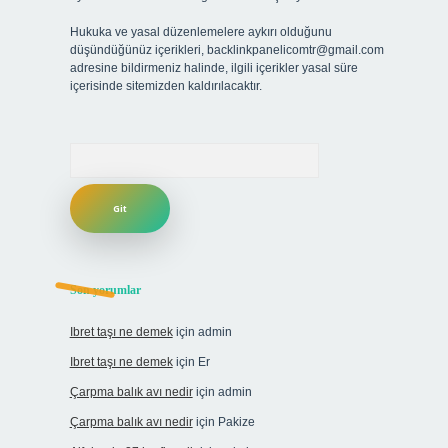
Hukuka ve yasal düzenlemelere aykırı olduğunu
düşündüğünüz içerikleri,
backlinkpanelicomtr@gmail.com
adresine bildirmeniz halinde, ilgili içerikler yasal süre
içerisinde sitemizden kaldırılacaktır.
Arama
Son yorumlar
Ibret taşı ne demek
için
admin
Ibret taşı ne demek
için
Er
Çarpma balık avı nedir
için
admin
Çarpma balık avı nedir
için
Pakize