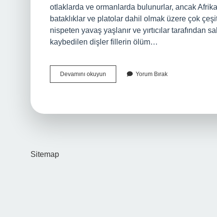
otlaklarda ve ormanlarda bulunurlar, ancak Afrika 
bataklıklar ve platolar dahil olmak üzere çok çeşit
nispeten yavaş yaşlanır ve yırtıcılar tarafından s
kaybedilen dişler fillerin ölüm…
Fil
Devamını okuyun
Yorum Bırak
Hangi
Renk
Olur
Sitemap