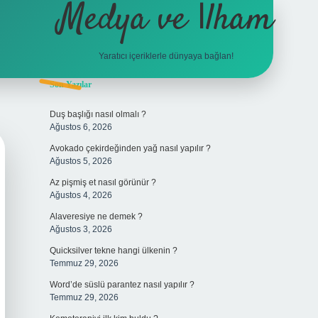
Medya ve İlham
Yaratıcı içeriklerle dünyaya bağlan!
Sidebar
Son Yazılar
hiltonbet g
Duş başlığı nasıl olmalı ?
Ağustos 6, 2026
Avokado çekirdeğinden yağ nasıl yapılır ?
Ağustos 5, 2026
Az pişmiş et nasıl görünür ?
Ağustos 4, 2026
Alaveresiye ne demek ?
Ağustos 3, 2026
Quicksilver tekne hangi ülkenin ?
Temmuz 29, 2026
Word’de süslü parantez nasıl yapılır ?
Temmuz 29, 2026