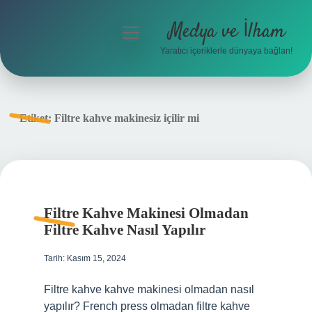
Medya ve İlham
menüyü
aç
Yaratıcı içeriklerle dünyaya bağlan!
Anasayfa
Gizlilik Politikası
Etiket:
Filtre kahve makinesiz içilir mi
Yasal Uyarı
Hakkımızda
Filtre Kahve Makinesi Olmadan
Filtre Kahve Nasıl Yapılır
Tarih: Kasım 15, 2024
Filtre kahve kahve makinesi olmadan nasıl
yapılır? French press olmadan filtre kahve