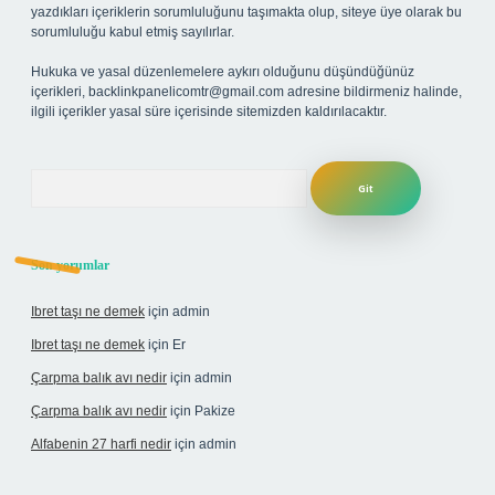
yazdıkları içeriklerin sorumluluğunu taşımakta olup, siteye üye olarak bu
sorumluluğu kabul etmiş sayılırlar.
Hukuka ve yasal düzenlemelere aykırı olduğunu düşündüğünüz
içerikleri,
backlinkpanelicomtr@gmail.com
adresine bildirmeniz halinde,
ilgili içerikler yasal süre içerisinde sitemizden kaldırılacaktır.
Arama
Son yorumlar
Ibret taşı ne demek
için
admin
Ibret taşı ne demek
için
Er
Çarpma balık avı nedir
için
admin
Çarpma balık avı nedir
için
Pakize
Alfabenin 27 harfi nedir
için
admin