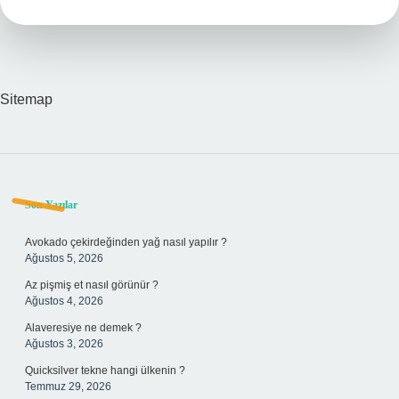
Filtre
Kahve
Nasıl
Yapılır
Sitemap
Sidebar
Son Yazılar
Avokado çekirdeğinden yağ nasıl yapılır ?
Ağustos 5, 2026
Az pişmiş et nasıl görünür ?
Ağustos 4, 2026
Alaveresiye ne demek ?
Ağustos 3, 2026
Quicksilver tekne hangi ülkenin ?
Temmuz 29, 2026