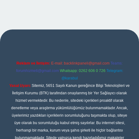
et giriş
Reklam ve İletişim:
E-mail:
backlinkpaneli@gmail.com
Teams:
forumhizmeti@gmail.com
Whatsapp: 0262 606 0 726
Telegram:
@karabul
Yasal Uyarı:
Sitemiz, 5651 Sayılı Kanun gereğince Bilgi Teknolojileri ve
İletişim Kurumu (BTK) tarafından onaylanmış bir Yer Sağlayıcı olarak
hizmet vermektedir. Bu nedenle, sitedeki içerikleri proaktif olarak
denetleme veya araştırma yükümlülüğümüz bulunmamaktadır. Ancak,
üyelerimiz yazdıkları içeriklerin sorumluluğunu taşımakta olup, siteye
üye olarak bu sorumluluğu kabul etmiş sayılırlar. Bu internet sitesi,
herhangi bir marka, kurum veya şahıs şirketi ile hiçbir bağlantısı
bulunmamaktadır. Sitede yalnızca kendi hazırladığımız makaleler