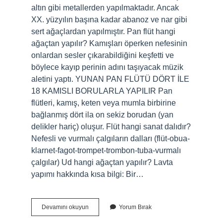
altın gibi metallerden yapılmaktadır. Ancak
XX. yüzyılın başına kadar abanoz ve nar gibi
sert ağaçlardan yapılmıştır. Pan flüt hangi
ağaçtan yapılır? Kamışları öperken nefesinin
onlardan sesler çıkarabildiğini keşfetti ve
böylece kayıp perinin adını taşıyacak müzik
aletini yaptı. YUNAN PAN FLÜTÜ DÖRT İLE
18 KAMISLI BORULARLA YAPILIR Pan
flütleri, kamış, keten veya mumla birbirine
bağlanmış dört ila on sekiz borudan (yan
delikler hariç) oluşur. Flüt hangi sanat dalıdır?
Nefesli ve vurmalı çalgıların dalları (flüt-obua-
klarnet-fagot-trompet-trombon-tuba-vurmalı
çalgılar) Ud hangi ağaçtan yapılır? Lavta
yapımı hakkında kısa bilgi: Bir…
Flüt
Devamını okuyun
Yorum Bırak
Hangi