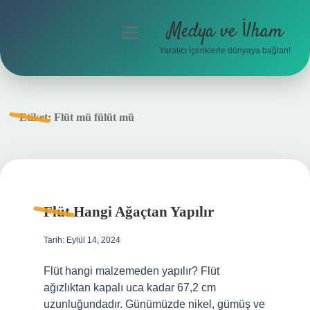
Medya ve İlham
menüyü
aç
Yaratıcı içeriklerle dünyaya bağlan!
Anasayfa
Gizlilik Politikası
Etiket:
Flüt mü fülüt mü
Yasal Uyarı
Hakkımızda
Flüt Hangi Ağaçtan Yapılır
Tarih: Eylül 14, 2024
Flüt hangi malzemeden yapılır? Flüt
ağızlıktan kapalı uca kadar 67,2 cm
uzunluğundadır. Günümüzde nikel, gümüş ve