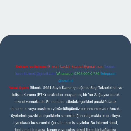
iş
Reklam ve İletişim:
E-mail:
backlinkpaneli@gmail.com
Teams:
forumhizmeti@gmail.com
Whatsapp: 0262 606 0 726
Telegram:
@karabul
Yasal Uyarı:
Sitemiz, 5651 Sayılı Kanun gereğince Bilgi Teknolojileri ve
İletişim Kurumu (BTK) tarafından onaylanmış bir Yer Sağlayıcı olarak
hizmet vermektedir. Bu nedenle, sitedeki içerikleri proaktif olarak
denetleme veya araştırma yükümlülüğümüz bulunmamaktadır. Ancak,
üyelerimiz yazdıkları içeriklerin sorumluluğunu taşımakta olup, siteye
üye olarak bu sorumluluğu kabul etmiş sayılırlar. Bu internet sitesi,
herhangi bir marka, kurum veya şahıs şirketi ile hiçbir bağlantısı