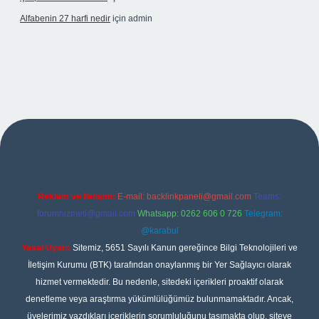
Alfabenin 27 harfi nedir
için
admin
et giriş
Reklam ve İletişim:
E-mail:
backlinkpaneli@gmail.com
Teams:
forumhizmeti@gmail.com
Whatsapp: 0262 606 0 726
Telegram:
@karabul
Yasal Uyarı:
Sitemiz, 5651 Sayılı Kanun gereğince Bilgi Teknolojileri ve
İletişim Kurumu (BTK) tarafından onaylanmış bir Yer Sağlayıcı olarak
hizmet vermektedir. Bu nedenle, sitedeki içerikleri proaktif olarak
denetleme veya araştırma yükümlülüğümüz bulunmamaktadır. Ancak,
üyelerimiz yazdıkları içeriklerin sorumluluğunu taşımakta olup, siteye