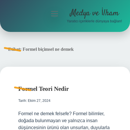
Medya ve İlham
menüyü
aç
Yaratıcı içeriklerle dünyaya bağlan!
Anasayfa
Gizlilik Politikası
Etiket:
Formel biçimsel ne demek
Yasal Uyarı
Hakkımızda
Formel Teori Nedir
Tarih: Ekim 27, 2024
Formel ne demek felsefe? Formel bilimler,
doğada bulunmayan ve yalnızca insan
düşüncesinin ürünü olan unsurları, duyularla