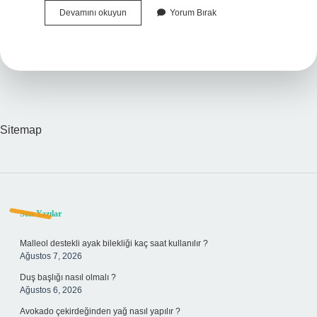
Formel
Devamını okuyun
Yorum Bırak
Teori
Nedir
Sitemap
Sidebar
Son Yazılar
Malleol destekli ayak bilekliği kaç saat kullanılır ?
Ağustos 7, 2026
Duş başlığı nasıl olmalı ?
Ağustos 6, 2026
Avokado çekirdeğinden yağ nasıl yapılır ?