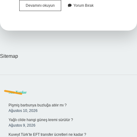
Bolunun
Devamını okuyun
Yorum Bırak
Ilçeleri
Nelerdir
Sitemap
Sidebar
Son Yazılar
Pişmiş barbunya buzluğa atılır mı ?
Ağustos 10, 2026
Yağlı cilde hangi güneş kremi sürülür ?
Ağustos 9, 2026
Kuveyt Türk’te EFT transfer ücretleri ne kadar ?