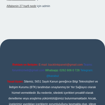
Alfabenin 27 harfi nedir
için
admin
et giriş
Reklam ve İletişim:
E-mail:
backlinkpaneli@gmail.com
Teams:
forumhizmeti@gmail.com
Whatsapp: 0262 606 0 726
Telegram:
@karabul
Yasal Uyarı:
Sitemiz, 5651 Sayılı Kanun gereğince Bilgi Teknolojileri ve
İletişim Kurumu (BTK) tarafından onaylanmış bir Yer Sağlayıcı olarak
hizmet vermektedir. Bu nedenle, sitedeki içerikleri proaktif olarak
denetleme veya araştırma yükümlülüğümüz bulunmamaktadır. Ancak,
üyelerimiz yazdıkları içeriklerin sorumluluğunu taşımakta olup, siteye