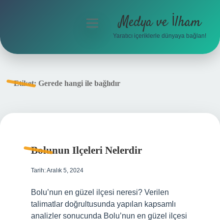
Medya ve İlham
menüyü
aç
Yaratıcı içeriklerle dünyaya bağlan!
Anasayfa
Gizlilik Politikası
Etiket:
Gerede hangi ile bağlıdır
Yasal Uyarı
Hakkımızda
Bolunun Ilçeleri Nelerdir
Tarih: Aralık 5, 2024
Bolu’nun en güzel ilçesi neresi? Verilen
talimatlar doğrultusunda yapılan kapsamlı
analizler sonucunda Bolu’nun en güzel ilçesi