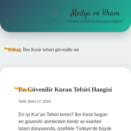
Medya ve İlham
menüyü
aç
Yaratıcı içeriklerle dünyaya bağlan!
Anasayfa
Gizlilik Politikası
Etiket:
İbn Kesir tefsiri güvenilir mi
Yasal Uyarı
Hakkımızda
En Güvenilir Kuran Tefsiri Hangisi
Tarih: Ekim 17, 2024
En iyi Kur’an Tefsiri kimin? İbn Kesir bugün
en güvenilir alimlerden biridir ve eserleri
İslam dünyasında, özellikle Türkiye’de büyük