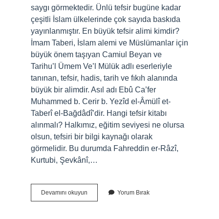
saygı görmektedir. Ünlü tefsir bugüne kadar
çeşitli İslam ülkelerinde çok sayıda baskıda
yayınlanmıştır. En büyük tefsir alimi kimdir?
İmam Taberi, İslam alemi ve Müslümanlar için
büyük önem taşıyan Camiul Beyan ve
Tarihu’l Ümem Ve’l Mülük adlı eserleriyle
tanınan, tefsir, hadis, tarih ve fıkıh alanında
büyük bir alimdir. Asıl adı Ebû Ca’fer
Muhammed b. Cerir b. Yezîd el-Âmülî et-
Taberî el-Bağdâdî’dir. Hangi tefsir kitabı
alınmalı? Halkımız, eğitim seviyesi ne olursa
olsun, tefsiri bir bilgi kaynağı olarak
görmelidir. Bu durumda Fahreddin er-Râzî,
Kurtubi, Şevkânî,…
En
Devamını okuyun
Yorum Bırak
Güvenilir
Kuran
Tefsiri