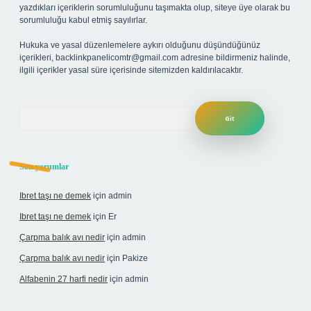
yazdıkları içeriklerin sorumluluğunu taşımakta olup, siteye üye olarak bu
sorumluluğu kabul etmiş sayılırlar.
Hukuka ve yasal düzenlemelere aykırı olduğunu düşündüğünüz
içerikleri,
backlinkpanelicomtr@gmail.com
adresine bildirmeniz halinde,
ilgili içerikler yasal süre içerisinde sitemizden kaldırılacaktır.
Arama
Son yorumlar
Ibret taşı ne demek
için
admin
Ibret taşı ne demek
için
Er
Çarpma balık avı nedir
için
admin
Çarpma balık avı nedir
için
Pakize
Alfabenin 27 harfi nedir
için
admin