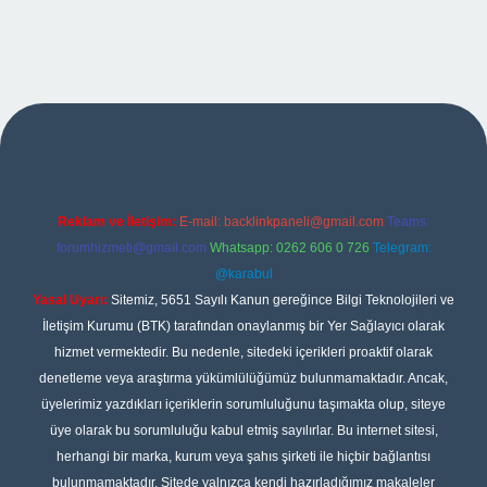
et giriş
Reklam ve İletişim:
E-mail:
backlinkpaneli@gmail.com
Teams:
forumhizmeti@gmail.com
Whatsapp: 0262 606 0 726
Telegram:
@karabul
Yasal Uyarı:
Sitemiz, 5651 Sayılı Kanun gereğince Bilgi Teknolojileri ve
İletişim Kurumu (BTK) tarafından onaylanmış bir Yer Sağlayıcı olarak
hizmet vermektedir. Bu nedenle, sitedeki içerikleri proaktif olarak
denetleme veya araştırma yükümlülüğümüz bulunmamaktadır. Ancak,
üyelerimiz yazdıkları içeriklerin sorumluluğunu taşımakta olup, siteye
üye olarak bu sorumluluğu kabul etmiş sayılırlar. Bu internet sitesi,
herhangi bir marka, kurum veya şahıs şirketi ile hiçbir bağlantısı
bulunmamaktadır. Sitede yalnızca kendi hazırladığımız makaleler