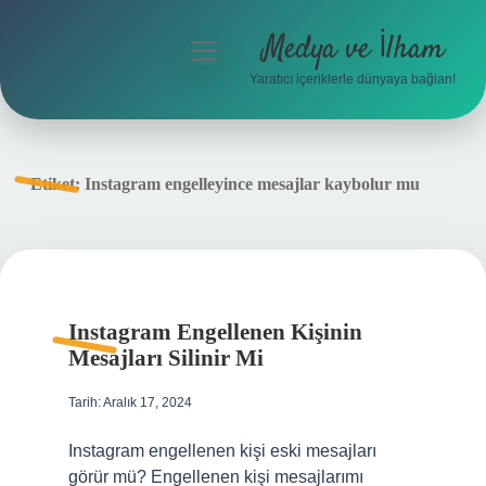
Medya ve İlham
menüyü
aç
Yaratıcı içeriklerle dünyaya bağlan!
Anasayfa
Gizlilik Politikası
Etiket:
Instagram engelleyince mesajlar kaybolur mu
Yasal Uyarı
Hakkımızda
Instagram Engellenen Kişinin
Mesajları Silinir Mi
Tarih: Aralık 17, 2024
Instagram engellenen kişi eski mesajları
görür mü? Engellenen kişi mesajlarımı