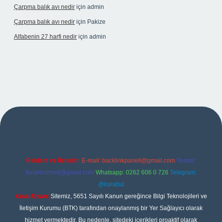
Çarpma balık avı nedir
için
admin
Çarpma balık avı nedir
için
Pakize
Alfabenin 27 harfi nedir
için
admin
iş
Reklam ve İletişim:
E-mail:
backlinkpaneli@gmail.com
Teams:
forumhizmeti@gmail.com
Whatsapp: 0262 606 0 726
Telegram:
@karabul
Yasal Uyarı:
Sitemiz, 5651 Sayılı Kanun gereğince Bilgi Teknolojileri ve
İletişim Kurumu (BTK) tarafından onaylanmış bir Yer Sağlayıcı olarak
hizmet vermektedir. Bu nedenle, sitedeki içerikleri proaktif olarak