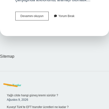
Instagram
Devamını okuyun
Yorum Bırak
Engellenen
Kişinin
Mesajları
Silinir
Mi
Sitemap
Sidebar
Son Yazılar
Yağlı cilde hangi güneş kremi sürülür ?
Ağustos 9, 2026
Kuveyt Türk’te EFT transfer ücretleri ne kadar ?