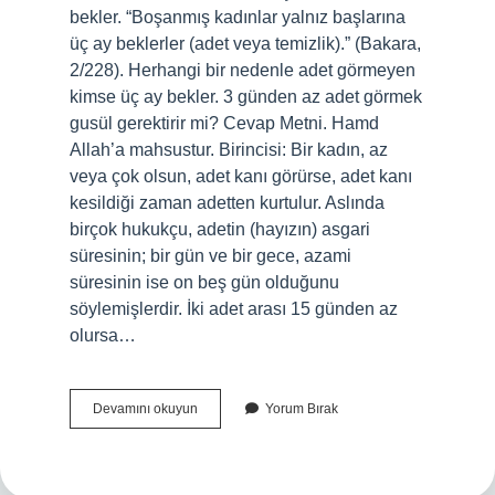
bekler. “Boşanmış kadınlar yalnız başlarına
üç ay beklerler (adet veya temizlik).” (Bakara,
2/228). Herhangi bir nedenle adet görmeyen
kimse üç ay bekler. 3 günden az adet görmek
gusül gerektirir mi? Cevap Metni. Hamd
Allah’a mahsustur. Birincisi: Bir kadın, az
veya çok olsun, adet kanı görürse, adet kanı
kesildiği zaman adetten kurtulur. Aslında
birçok hukukçu, adetin (hayızın) asgari
süresinin; bir gün ve bir gece, azami
süresinin ise on beş gün olduğunu
söylemişlerdir. İki adet arası 15 günden az
olursa…
3
Devamını okuyun
Yorum Bırak
Hayız
Süresi
Kaç
Gündür