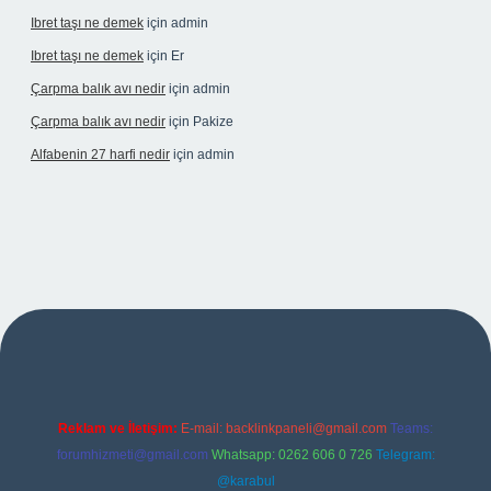
Ibret taşı ne demek
için
admin
Ibret taşı ne demek
için
Er
Çarpma balık avı nedir
için
admin
Çarpma balık avı nedir
için
Pakize
Alfabenin 27 harfi nedir
için
admin
ş
Reklam ve İletişim:
E-mail:
backlinkpaneli@gmail.com
Teams:
forumhizmeti@gmail.com
Whatsapp: 0262 606 0 726
Telegram:
@karabul