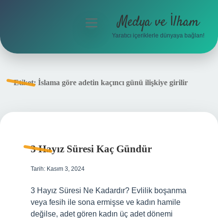
Medya ve İlham
menüyü
aç
Yaratıcı içeriklerle dünyaya bağlan!
Anasayfa
Gizlilik Politikası
Etiket:
İslama göre adetin kaçıncı günü ilişkiye girilir
Yasal Uyarı
Hakkımızda
3 Hayız Süresi Kaç Gündür
Tarih: Kasım 3, 2024
3 Hayız Süresi Ne Kadardır? Evlilik boşanma
veya fesih ile sona ermişse ve kadın hamile
değilse, adet gören kadın üç adet dönemi