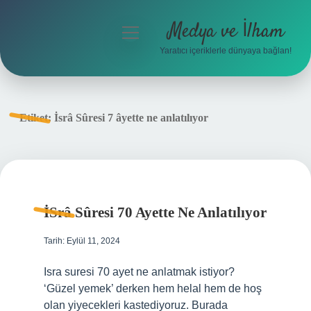
Medya ve İlham
menüyü
aç
Yaratıcı içeriklerle dünyaya bağlan!
Anasayfa
Gizlilik Politikası
Etiket:
İsrâ Sûresi 7 âyette ne anlatılıyor
Yasal Uyarı
Hakkımızda
İSrâ Sûresi 70 Ayette Ne Anlatılıyor
Tarih: Eylül 11, 2024
Isra suresi 70 ayet ne anlatmak istiyor?
‘Güzel yemek’ derken hem helal hem de hoş
olan yiyecekleri kastediyoruz. Burada