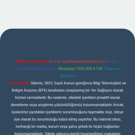
bet giriş
Reklam ve İletişim:
E-mail:
backlinkpaneli@gmail.com
Teams:
forumhizmeti@gmail.com
Whatsapp: 0262 606 0 726
Telegram:
@karabul
Yasal Uyarı:
Sitemiz, 5651 Sayılı Kanun gereğince Bilgi Teknolojileri ve
İletişim Kurumu (BTK) tarafından onaylanmış bir Yer Sağlayıcı olarak
hizmet vermektedir. Bu nedenle, sitedeki içerikleri proaktif olarak
denetleme veya araştırma yükümlülüğümüz bulunmamaktadır. Ancak,
üyelerimiz yazdıkları içeriklerin sorumluluğunu taşımakta olup, siteye
üye olarak bu sorumluluğu kabul etmiş sayılırlar. Bu internet sitesi,
herhangi bir marka, kurum veya şahıs şirketi ile hiçbir bağlantısı
bulunmamaktadır. Sitede yalnızca kendi hazırladığımız makaleler