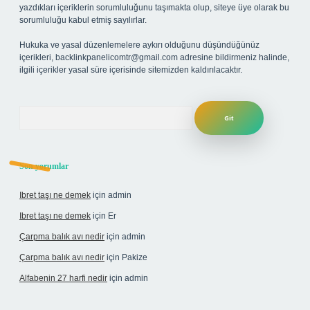
yazdıkları içeriklerin sorumluluğunu taşımakta olup, siteye üye olarak bu
sorumluluğu kabul etmiş sayılırlar.
Hukuka ve yasal düzenlemelere aykırı olduğunu düşündüğünüz
içerikleri,
backlinkpanelicomtr@gmail.com
adresine bildirmeniz halinde,
ilgili içerikler yasal süre içerisinde sitemizden kaldırılacaktır.
Arama
Son yorumlar
Ibret taşı ne demek
için
admin
Ibret taşı ne demek
için
Er
Çarpma balık avı nedir
için
admin
Çarpma balık avı nedir
için
Pakize
Alfabenin 27 harfi nedir
için
admin