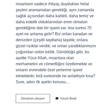
insanların sadece ihtiyaç duydukları helal
şeyleri aramamaları gerektiği, aynı zamanda
sağlık açısından daha kaliteli, daha temiz ve
daha estetik olduklarından emin olmaları
gerektiğine dair bir işaret var. Isra suresi 70
ayet ne anlama gelir? Biz onları karadan ve
denizden (çeşitli taşıtlarla) taşıdık; onlara
güzel rızıklar verdik; ve onları yarattıklarımızın
çoğundan üstün kıldık. Görüldüğü gibi, bu
ayette Yüce Allah, insanlara olan
merhametini ve cömertliğini özetlemekte ve
onların evrendeki özel yerlerine işaret
etmektedir. Isrâ suresinde ne anlatılıyor kısa?
Sure, adını ilk ayetin konusu…
İSrâ
Devamını okuyun
Yorum Bırak
Sûresi
70
Ayette