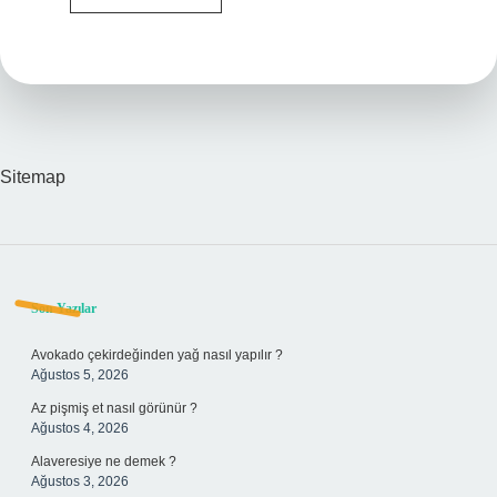
Timaş
Kitapları
Kaç
Yaş
Için
Uygundur
Sitemap
Sidebar
Son Yazılar
Avokado çekirdeğinden yağ nasıl yapılır ?
Ağustos 5, 2026
Az pişmiş et nasıl görünür ?
Ağustos 4, 2026
Alaveresiye ne demek ?
Ağustos 3, 2026