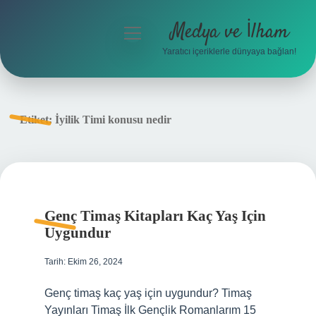
Medya ve İlham
menüyü
aç
Yaratıcı içeriklerle dünyaya bağlan!
Anasayfa
Gizlilik Politikası
Etiket:
İyilik Timi konusu nedir
Yasal Uyarı
Hakkımızda
Genç Timaş Kitapları Kaç Yaş Için
Uygundur
Tarih: Ekim 26, 2024
Genç timaş kaç yaş için uygundur? Timaş
Yayınları Timaş İlk Gençlik Romanlarım 15