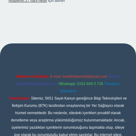
Alfabenin 27 harfi nedir
için
admin
iş
Reklam ve İletişim:
E-mail:
backlinkpaneli@gmail.com
Teams:
forumhizmeti@gmail.com
Whatsapp: 0262 606 0 726
Telegram:
@karabul
Yasal Uyarı:
Sitemiz, 5651 Sayılı Kanun gereğince Bilgi Teknolojileri ve
İletişim Kurumu (BTK) tarafından onaylanmış bir Yer Sağlayıcı olarak
hizmet vermektedir. Bu nedenle, sitedeki içerikleri proaktif olarak
denetleme veya araştırma yükümlülüğümüz bulunmamaktadır. Ancak,
üyelerimiz yazdıkları içeriklerin sorumluluğunu taşımakta olup, siteye
üye olarak bu sorumluluğu kabul etmiş sayılırlar. Bu internet sitesi,