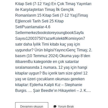
Kitap Seti (7-12 Yaş) En Çok Timaş Yayınları
ile Karşılaştırılan Timaş İlk Gençlik
Romanlarım 15 Kitap Seti (7-12 Yaş)Timaş
Eğlenceli Tarih Seti 25 Kitap
SetiPuanlamalar-4.6
SellermerkezbookstoreyoungbookSayfa
Sayısı12003750YazarKolektifKomisyon7
satır daha İyilik Timi kitabı kaç yaş için
uygundur? Ürün bilgisiYayıncı‎Genç Timaş; 2.
basım (10 Temmuz 2024) Okuma yaşı 8’den
itibarenBu kategoride en çok satanlar
sıralamasında 1 numara. 12 yaş için hangi
kitaplar uygun? Bu içerik tam size göre! 12
yaş ve üzeri çocukların okuması gereken
kitaplar: Ejderha Kalpli Kız – Stephanie
Burgis. … Şair Beedle’ın Hikayeleri – J. K.…
Genç
Devamını okuyun
Yorum Bırak