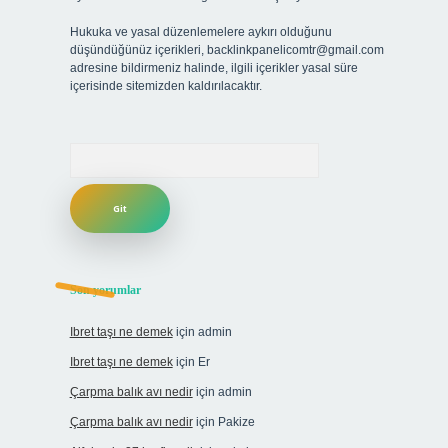
Hukuka ve yasal düzenlemelere aykırı olduğunu
düşündüğünüz içerikleri,
backlinkpanelicomtr@gmail.com
adresine bildirmeniz halinde, ilgili içerikler yasal süre
içerisinde sitemizden kaldırılacaktır.
Arama
Son yorumlar
Ibret taşı ne demek
için
admin
Ibret taşı ne demek
için
Er
Çarpma balık avı nedir
için
admin
Çarpma balık avı nedir
için
Pakize