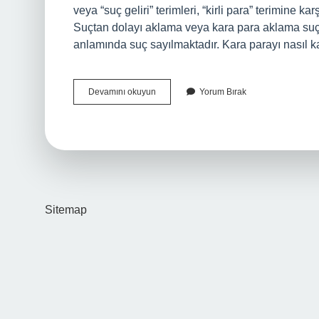
veya “suç geliri” terimleri, “kirli para” terimine k
Suçtan dolayı aklama veya kara para aklama su
anlamında suç sayılmaktadır. Kara parayı nasıl k
Kara
Devamını okuyun
Yorum Bırak
Para
Kimlere
Hizmet
Veriyor
Sitemap