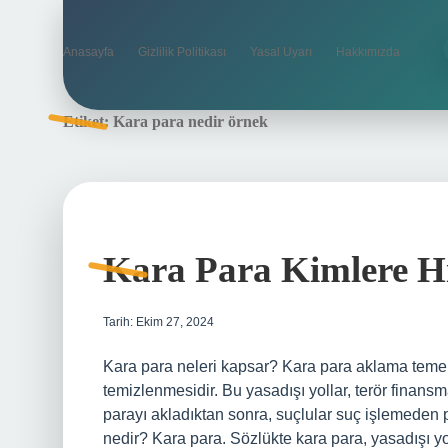
Anasayfa
Gizlilik Politikası
Yasal Uyarı
Hakkımızda
Etiket:
Kara para nedir örnek
Kara Para Kimlere H
Tarih: Ekim 27, 2024
Kara para neleri kapsar? Kara para aklama temel 
temizlenmesidir. Bu yasadışı yollar, terör finansman
parayı akladıktan sonra, suçlular suç işlemeden p
nedir? Kara para. Sözlükte kara para, yasadışı yoll