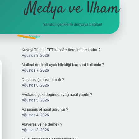
Medya ve İlham
Yaratıcı içeriklerle dünyaya bağlan!
Sidebar
Son Yazılar
hiltonbet giriş
Kuveyt Türk’te EFT transfer ücretleri ne kadar ?
Ağustos 8, 2026
Malleol destekli ayak bilekliği kaç saat kullanılır ?
Ağustos 7, 2026
Duş başlığı nasıl olmalı ?
Ağustos 6, 2026
Avokado çekirdeğinden yağ nasıl yapılır ?
Ağustos 5, 2026
Az pişmiş et nasıl görünür ?
Ağustos 4, 2026
Alaveresiye ne demek ?
Ağustos 3, 2026