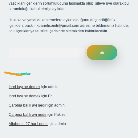
yazdıkları içeriklerin sorumluluğunu taşımakta olup, siteye üye olarak bu
sorumluluğu kabul etmiş sayılırlar.
Hukuka ve yasal düzenlemelere aykırı olduğunu düşündüğünüz
içerikleri,
backlinkpanelicomtr@gmail.com
adresine bildirmeniz halinde,
ilgili içerikler yasal süre içerisinde sitemizden kaldırılacaktır.
Arama
Son yorumlar
Ibret taşı ne demek
için
admin
Ibret taşı ne demek
için
Er
Çarpma balık avı nedir
için
admin
Çarpma balık avı nedir
için
Pakize
Alfabenin 27 harfi nedir
için
admin