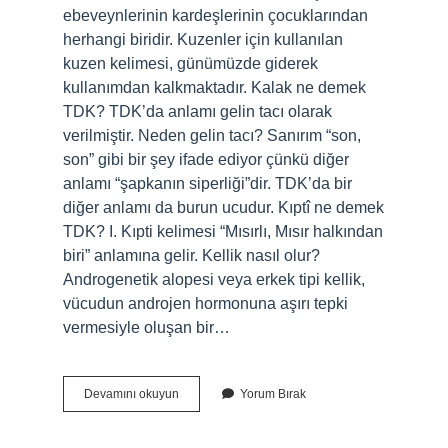
ebeveynlerinin kardeşlerinin çocuklarından
herhangi biridir. Kuzenler için kullanılan
kuzen kelimesi, günümüzde giderek
kullanımdan kalkmaktadır. Kalak ne demek
TDK? TDK’da anlamı gelin tacı olarak
verilmiştir. Neden gelin tacı? Sanırım “son,
son” gibi bir şey ifade ediyor çünkü diğer
anlamı “şapkanın siperliği”dir. TDK’da bir
diğer anlamı da burun ucudur. Kıptî ne demek
TDK? I. Kıpti kelimesi “Mısırlı, Mısır halkından
biri” anlamına gelir. Kellik nasıl olur?
Androgenetik alopesi veya erkek tipi kellik,
vücudun androjen hormonuna aşırı tepki
vermesiyle oluşan bir…
Kelik
Devamını okuyun
Yorum Bırak
Ne
Demek
Tdk