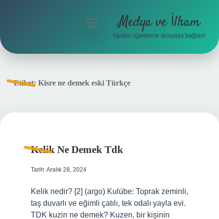
Medya ve İlham
menüyü
aç
Yaratıcı içeriklerle dünyaya bağlan!
Anasayfa
Gizlilik Politikası
Etiket:
Kisre ne demek eski Türkçe
Yasal Uyarı
Hakkımızda
Kelik Ne Demek Tdk
Tarih: Aralık 28, 2024
Kelik nedir? [2] (argo) Kulübe: Toprak zeminli,
taş duvarlı ve eğimli çatılı, tek odalı yayla evi.
TDK kuzin ne demek? Kuzen, bir kişinin