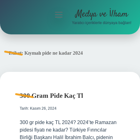
Medya ve İlham
menüyü
aç
Yaratıcı içeriklerle dünyaya bağlan!
Anasayfa
Gizlilik Politikası
Etiket:
Kıymalı pide ne kadar 2024
Yasal Uyarı
Hakkımızda
300 Gram Pide Kaç Tl
Tarih: Kasım 26, 2024
300 gr pide kaç TL 2024? 2024’te Ramazan
pidesi fiyatı ne kadar? Türkiye Fırıncılar
Birliği Başkanı Halil İbrahim Balcı, pidenin