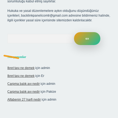
sorumluluğu kabul etmiş sayılırlar.
Hukuka ve yasal düzenlemelere aykırı olduğunu düşündüğünüz
içerikleri,
backlinkpanelicomtr@gmail.com
adresine bildirmeniz halinde,
ilgili içerikler yasal süre içerisinde sitemizden kaldırılacaktır.
Arama
Son yorumlar
Ibret taşı ne demek
için
admin
Ibret taşı ne demek
için
Er
Çarpma balık avı nedir
için
admin
Çarpma balık avı nedir
için
Pakize
Alfabenin 27 harfi nedir
için
admin