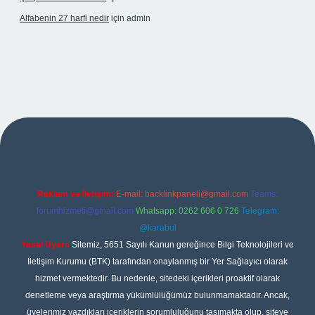
Alfabenin 27 harfi nedir
için
admin
bet giriş
Reklam ve İletişim:
E-mail:
backlinkpaneli@gmail.com
Teams:
forumhizmeti@gmail.com
Whatsapp: 0262 606 0 726
Telegram:
@karabul
Yasal Uyarı:
Sitemiz, 5651 Sayılı Kanun gereğince Bilgi Teknolojileri ve
İletişim Kurumu (BTK) tarafından onaylanmış bir Yer Sağlayıcı olarak
hizmet vermektedir. Bu nedenle, sitedeki içerikleri proaktif olarak
denetleme veya araştırma yükümlülüğümüz bulunmamaktadır. Ancak,
üyelerimiz yazdıkları içeriklerin sorumluluğunu taşımakta olup, siteye