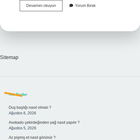
Bandırmada
Devamını okuyun
Yorum Bırak
Hangi
Madenler
Var
Sitemap
Sidebar
Son Yazılar
Duş başlığı nasıl olmalı ?
Ağustos 6, 2026
Avokado çekirdeğinden yağ nasıl yapılır ?
Ağustos 5, 2026
Az pişmiş et nasıl görünür ?