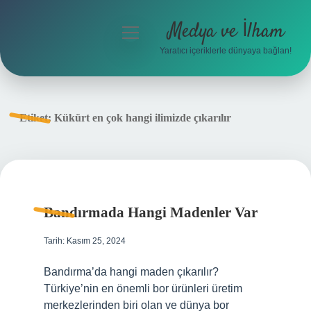
Medya ve İlham
menüyü
aç
Yaratıcı içeriklerle dünyaya bağlan!
Anasayfa
Gizlilik Politikası
Etiket:
Kükürt en çok hangi ilimizde çıkarılır
Yasal Uyarı
Hakkımızda
Bandırmada Hangi Madenler Var
Tarih: Kasım 25, 2024
Bandırma’da hangi maden çıkarılır?
Türkiye’nin en önemli bor ürünleri üretim
merkezlerinden biri olan ve dünya bor